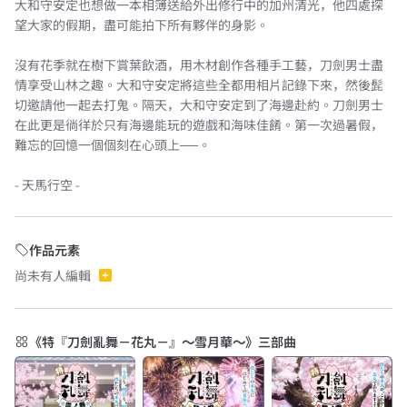
大和守安定也想做一本相簿送給外出修行中的加州清光，他四處探
望大家的假期，盡可能拍下所有夥伴的身影。
沒有花季就在樹下賞葉飲酒，用木材創作各種手工藝，刀劍男士盡
情享受山林之趣。大和守安定將這些全都用相片記錄下來，然後髭
切邀請他一起去打鬼。隔天，大和守安定到了海邊赴約。刀劍男士
在此更是徜徉於只有海邊能玩的遊戲和海味佳餚。第一次過暑假，
難忘的回憶一個個刻在心頭上──。
- 天馬行空 -
作品元素
尚未有人編輯
《特『刀劍亂舞－花丸－』～雪月華～》三部曲