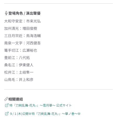
登場角色 / 演出聲優
大和守安定
：
市来光弘
加州清光
：
増田俊樹
三日月宗近
：
鳥海浩輔
南泉一文字
：
河西健吾
篭手切江
：
広瀬裕也
豊前江
：
八代拓
桑名江
：
伊東健人
松井江
：
土岐隼一
山鳥毛
：
井上和彦
相關連結
特『刀剣乱舞-花丸-』〜雪月華〜 公式サイト
９/１(木)公開🌸特『刀剣乱舞-花丸-』～華ノ巻～🌸