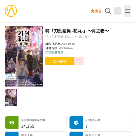
YourAnimes 你的動畫
免廣告
Op
特「刀劍亂舞 -花丸-」～月之卷～
特『刀剣乱舞-花丸-』～ 雪ノ巻～
首映日期為 2022-07-08
台灣首映:
2022-08-26
2022
動畫電影
加入追番
平台累積觀看次數
記錄總人數
完食人數
追番中人數
一時中斷人數
棄番人數
計劃觀看人數
平台累積觀看次數
記錄總人數
14,165
7
完食人數
追番中人數