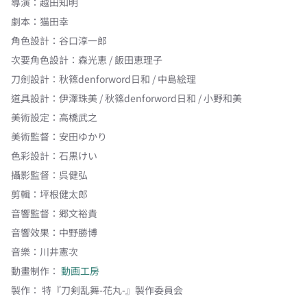
導演
：
越田知明
劇本
：
猫田幸
角色設計
：
谷口淳一郎
次要角色設計
：
森光恵 / 飯田恵理子
刀劍設計
：
秋篠denforword日和 / 中島絵理
道具設計
：
伊澤珠美 / 秋篠denforword日和 / 小野和美
美術設定
：
高橋武之
美術監督
：
安田ゆかり
色彩設計
：
石黒けい
攝影監督
：
呉健弘
剪輯
：
坪根健太郎
音響監督
：
郷文裕貴
音響效果
：
中野勝博
音樂
：
川井憲次
動畫制作：
動画工房
製作：
特『刀剣乱舞-花丸-』製作委員会