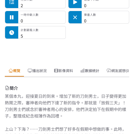
2
0
一時中斷人數
棄番人數
0
0
計劃觀看人數
5
概覽
播出狀況
影像資料
數據統計
網友感想(0)
簡介
某個本丸，迎接夏日的到來。增加了新的刀劍男士，日子變得更加
熱鬧之際，審神者向他們下達了新的指令。那就是「放假三天」！
刀劍男士們感念於審神者用心的安排，他們決定拍下在假期中的樣
子，整理成紀念相簿作為回禮。
上山？下海？……刀劍男士們想了好多在假期中想做的事。此時，