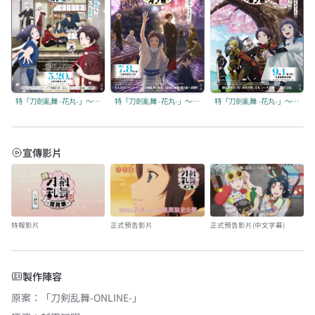
特「刀劍亂舞 -花丸-」～雪之巻～
特「刀劍亂舞 -花丸-」～月之巻～
特「刀劍亂舞 -花丸-」～華之巻～
宣傳影片
特報影片
正式預告影片
正式預告影片(中文字幕)
製作陣容
原案
：
「刀剣乱舞-ONLINE-」