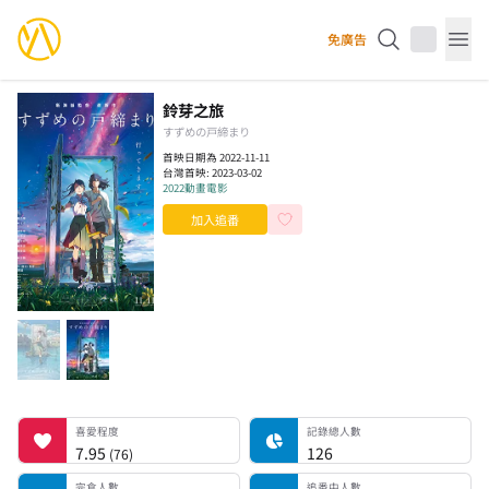
YourAnimes 你的動畫
免廣告
Op
鈴芽之旅
すずめの戸締まり
首映日期為 2022-11-11
台灣首映:
2023-03-02
2022
動畫電影
加入追番
喜愛程度
記錄總人數
完食人數
追番中人數
一時中斷人數
棄番人數
計劃觀看人數
喜愛程度
記錄總人數
7.95
126
(
76
)
完食人數
追番中人數