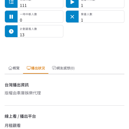
111
1
一時中斷人數
棄番人數
0
1
計劃觀看人數
13
概覽
播出狀況
網友感想(0)
台灣播出資訊
版權由
車庫娛樂
代理
線上看 / 播出平台
月租觀看