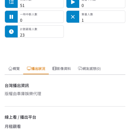
51
0
一時中斷人數
棄番人數
0
1
計劃觀看人數
23
概覽
播出狀況
影像資料
網友感想(0)
台灣播出資訊
版權由
車庫娛樂
代理
線上看 / 播出平台
月租觀看