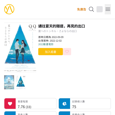
YourAnimes 你的動畫
免廣告
Op
通往夏天的隧道，再見的出口
夏へのトンネル、さよならの出口
首映日期為 2022-09-09
台灣首映:
2022-12-02
2022
動畫電影
加入追番
喜愛程度
記錄總人數
完食人數
追番中人數
一時中斷人數
棄番人數
計劃觀看人數
喜愛程度
記錄總人數
7.76
75
(
33
)
完食人數
追番中人數