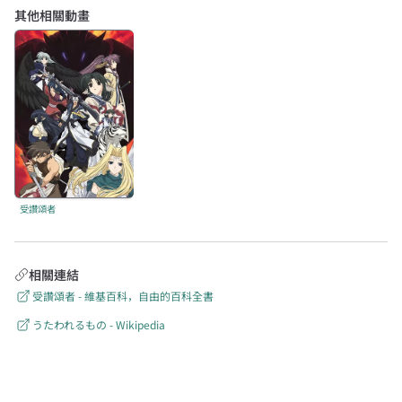
其他相關動畫
受讚頌者
相關連結
受讚頌者 - 維基百科，自由的百科全書
うたわれるもの - Wikipedia