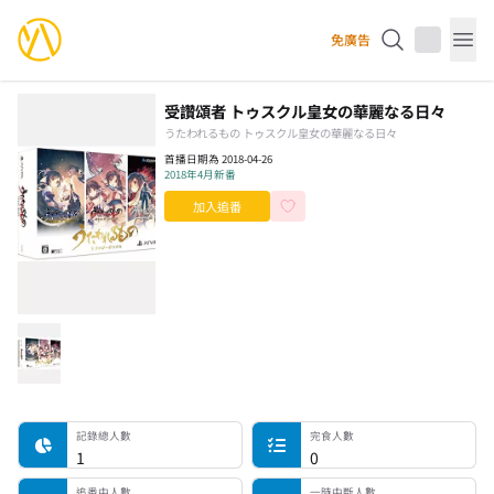
YourAnimes 你的動畫
免廣告
Op
受讚頌者 トゥスクル皇女の華麗なる日々
うたわれるもの トゥスクル皇女の華麗なる日々
首播日期為 2018-04-26
2018年4月新番
加入追番
記錄總人數
完食人數
追番中人數
一時中斷人數
棄番人數
計劃觀看人數
記錄總人數
完食人數
1
0
追番中人數
一時中斷人數