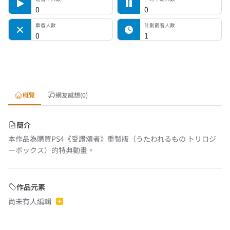
0
0
棄番人數
計劃觀看人數
0
1
概覽
網友感想(0)
簡介
本作品為購買PS4《受讚頌者》重製版（うたわれるもの トリロジ
ーボックス）的特典動畫。
作品元素
尚未有人編輯