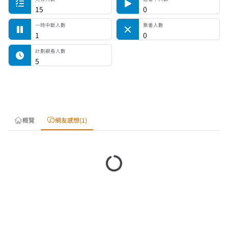
15
0
一時中斷人數
棄番人數
1
0
計劃觀看人數
5
概覽
網友感想(1)
載入中…