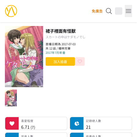
YourAnimes 你的動畫
免廣告
Op
裙子裡面有怪獸
スカートの中はケダモノでし
首播日期為 2017-07-03
共 12 話 / 播映完畢
2017年7月新番
加入追番
喜愛程度
記錄總人數
完食人數
追番中人數
一時中斷人數
棄番人數
計劃觀看人數
喜愛程度
記錄總人數
6.71
21
(
7
)
完食人數
追番中人數