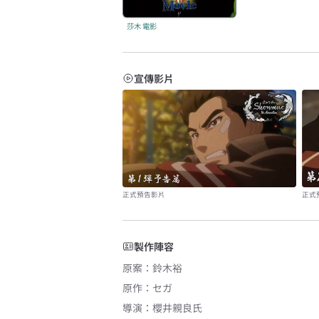
莎木 電影
宣傳影片
正式預告影片
正式
製作陣容
原案
：
鈴木裕
原作
：
セガ
導演
：
櫻井親良氏