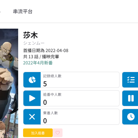
料
串流平台
莎木
シェンムー
首播日期為 2022-04-08
共 13 話 / 播映完畢
2022年4月新番
記錄總人數
完食人數
追番中人數
一時中斷人數
棄番人數
計劃觀看人數
記錄總人數
5
追番中人數
0
棄番人數
0
加入追番