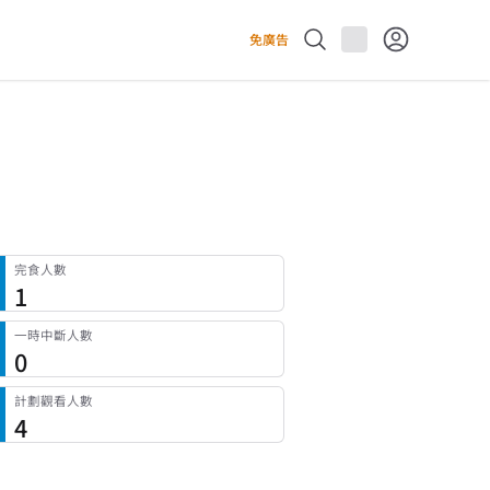
免廣告
完食人數
1
一時中斷人數
0
計劃觀看人數
4