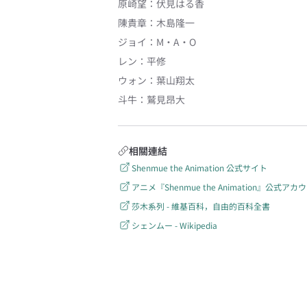
原崎望
：
伏見はる香
陳貴章
：
木島隆一
ジョイ
：
M・A・O
レン
：
平修
ウォン
：
葉山翔太
斗牛
：
鷲見昂大
相關連結
Shenmue the Animation 公式サイト
アニメ『Shenmue the Animation』公式アカウント
莎木系列 - 維基百科，自由的百科全書
シェンムー - Wikipedia