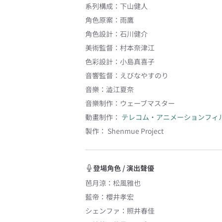
系列構成
：
下山健人
角色原案
：
雨鷹
角色設計
：
石川健介
美術監督
：
村本奈津江
色彩設計
：
小島真喜子
音響監督
：
えびなやすのり
音樂
：
澁江夏奈
音樂制作
：
ウェーブマスター
動畫制作：
テレコム・アニメーションフィ
製作：
Shenmue Project
登場角色 / 演出聲優
芭月涼
：
松風雅也
藍帝
：
櫻井孝宏
シェンファ
：
照井春佳