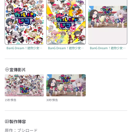
BanG Dream！迷你少女樂團派對★PICO
BanG Dream！迷你少女樂團派對★PICO 第二季：大碗公
BanG Dream！迷你少女樂團派對★PICO 第三季：FEVER！
宣傳影片
15秒預告
30秒預告
製作陣容
原作
：
ブシロード