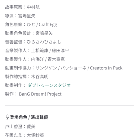
故事原案
：
中村航
導演
：
宮嶋星矢
角色原案
：
ひと / Craft Egg
動畫角色設計
：
宮嶋星矢
音響監督
：
ひらさわひさよし
音樂製作人
：
上松範康 / 藤田淳平
動畫製作人
：
内海洋 / 青木泰寛
動畫制作協力
：
サンジゲン / パッショーネ / Creators in Pack
製作總指揮
：
木谷高明
動畫制作：
ダブトゥーンスタジオ
製作：
BanG Dream! Project
登場角色 / 演出聲優
戸山香澄
：
愛美
花園たえ
：
大塚紗英