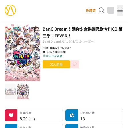
YourAnimes 你的動畫
免廣告
Op
BanG Dream！迷你少女樂團派對★PICO 第
三季：FEVER！
BanG Dream! ガルパ☆ピコ ふぃーばー！
首播日期為 2021-10-12
共 26 話 / 播映完畢
2021年10月新番
加入追番
喜愛程度
記錄總人數
完食人數
追番中人數
一時中斷人數
棄番人數
計劃觀看人數
喜愛程度
記錄總人數
8.20
18
(
10
)
完食人數
追番中人數