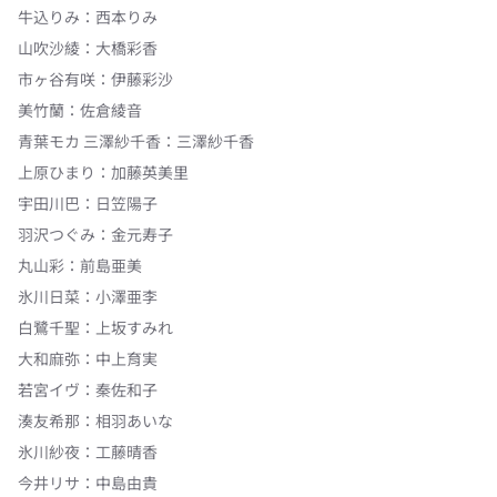
牛込りみ
：
西本りみ
山吹沙綾
：
大橋彩香
市ヶ谷有咲
：
伊藤彩沙
美竹蘭
：
佐倉綾音
青葉モカ 三澤紗千香
：
三澤紗千香
上原ひまり
：
加藤英美里
宇田川巴
：
日笠陽子
羽沢つぐみ
：
金元寿子
丸山彩
：
前島亜美
氷川日菜
：
小澤亜李
白鷺千聖
：
上坂すみれ
大和麻弥
：
中上育実
若宮イヴ
：
秦佐和子
湊友希那
：
相羽あいな
氷川紗夜
：
工藤晴香
今井リサ
：
中島由貴