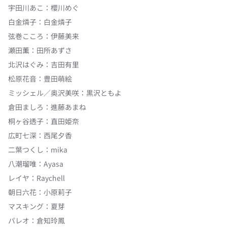
宇田川あこ
：
櫻川めぐ
白金燐子
：
白金燐子
弦巻こころ
：
伊藤美来
瀬田薫
：
田所あずさ
北沢はぐみ
：
吉田有里
松原花音
：
豊田萌絵
ミッシェル／奥沢美咲
：
黒沢ともよ
倉田ましろ
：
進藤あまね
桐ヶ谷透子
：
直田姫奈
広町七深
：
西尾夕香
二葉つくし
：
mika
八潮瑠唯
：
Ayasa
レイヤ
：
Raychell
朝日六花
：
小原莉子
マスキング
：
夏芽
パレオ
：
倉知玲鳳