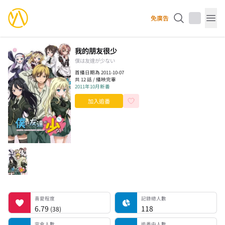
YourAnimes 你的動畫
免廣告
Op
我的朋友很少
僕は友達が少ない
首播日期為 2011-10-07
共 12 話 / 播映完畢
2011年10月新番
加入追番
喜愛程度
記錄總人數
完食人數
追番中人數
一時中斷人數
棄番人數
計劃觀看人數
喜愛程度
記錄總人數
6.79
118
(
38
)
完食人數
追番中人數