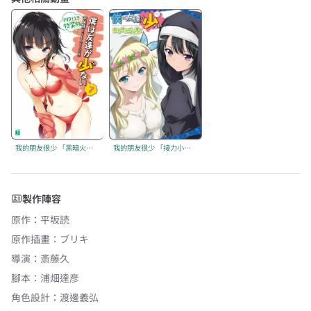
我的朋友很少 「黑暗火鍋是美少女的遺憾臭味(;´ ∀｀)」
我的朋友很少 「接力小說的結局才不尋常(゜□゜)」
製作陣容
原作
：
平坂読
原作插畫
：
ブリキ
導演
：
斎藤久
腳本
：
浦畑達彦
角色設計
：
渡邊義弘