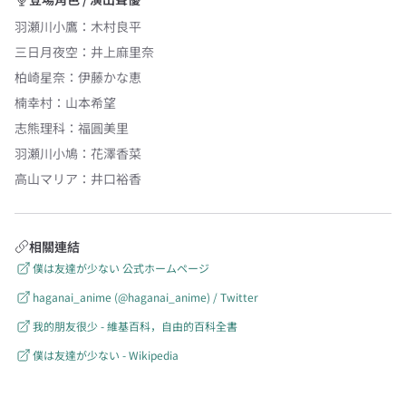
羽瀬川小鷹
：
木村良平
三日月夜空
：
井上麻里奈
柏崎星奈
：
伊藤かな恵
楠幸村
：
山本希望
志熊理科
：
福圓美里
羽瀬川小鳩
：
花澤香菜
高山マリア
：
井口裕香
相關連結
僕は友達が少ない 公式ホームページ
haganai_anime (@haganai_anime) / Twitter
我的朋友很少 - 維基百科，自由的百科全書
僕は友達が少ない - Wikipedia