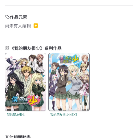
作品元素
尚未有人編輯
《我的朋友很少》系列作品
我的朋友很少
我的朋友很少 NEXT
其他相關動畫