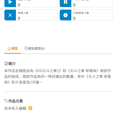
0
0
棄番人數
計劃觀看人數
0
0
概覽
網友感想(0)
簡介
本作品名稱是由為《DD北斗之拳2》和《北斗之拳 草莓味》兩部作
品的組成，兩部作品為同一時段播出的動畫，其中《北斗之拳 草莓
味》影片長度為2分鐘。
作品元素
尚未有人編輯