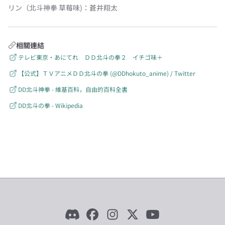
リン（北斗神拳 草莓味)
：
蒼井翔太
相關連結
テレビ東京・あにてれ ＤＤ北斗の拳２ イチゴ味＋
【公式】ＴＶアニメＤＤ北斗の拳 (@DDhokuto_anime) / Twitter
DD北斗神拳 - 維基百科，自由的百科全書
DD北斗の拳 - Wikipedia