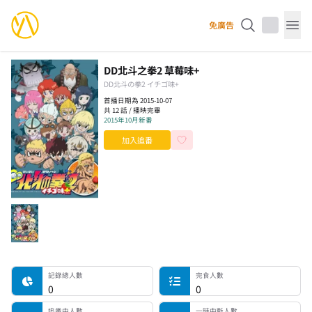
YourAnimes 你的動畫
免廣告
Op
DD北斗之拳2 草莓味+
DD北斗の拳2 イチゴ味+
首播日期為 2015-10-07
共 12 話 / 播映完畢
2015年10月新番
加入追番
記錄總人數
完食人數
追番中人數
一時中斷人數
棄番人數
計劃觀看人數
記錄總人數
完食人數
0
0
追番中人數
一時中斷人數