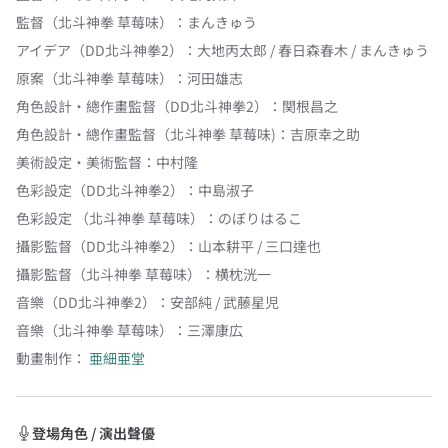
監督（北斗神拳 草莓味）
：
まんきゅう
アイデア（DD北斗神拳2）
：
大地丙太郎 / 春日森春木 / まんきゅう
原案（北斗神拳 草莓味）
：
河田雄志
角色設計・總作畫監督（DD北斗神拳2）
：
関根昌之
角色設計・總作畫監督（北斗神拳 草莓味)
：
吉原幸之助
美術設定・美術監督
：
中村隆
色彩設定（DD北斗神拳2）
：
中島淑子
色彩設定 （北斗神拳 草莓味）
：
のぼりはるこ
攝影監督（DD北斗神拳2）
：
山本耕平 / 三口達也
攝影監督（北斗神拳 草莓味）
：
横枕洸一
音樂（DD北斗神拳2）
：
安部純 / 武藤星児
音樂（北斗神拳 草莓味）
：
三澤康広
動畫制作：
亜細亜堂
登場角色 / 演出聲優