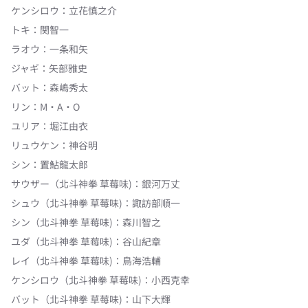
ケンシロウ
：
立花慎之介
トキ
：
関智一
ラオウ
：
一条和矢
ジャギ
：
矢部雅史
バット
：
森嶋秀太
リン
：
M・A・O
ユリア
：
堀江由衣
リュウケン
：
神谷明
シン
：
置鮎龍太郎
サウザー（北斗神拳 草莓味)
：
銀河万丈
シュウ（北斗神拳 草莓味)
：
諏訪部順一
シン（北斗神拳 草莓味)
：
森川智之
ユダ（北斗神拳 草莓味)
：
谷山紀章
レイ（北斗神拳 草莓味)
：
鳥海浩輔
ケンシロウ（北斗神拳 草莓味)
：
小西克幸
バット（北斗神拳 草莓味)
：
山下大輝