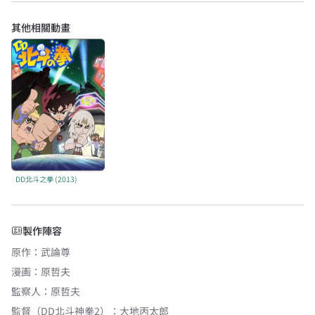
其他相關動畫
DD北斗之拳 (2013)
製作陣容
原作
：
武論尊
漫画
：
原哲夫
監察人
：
原哲夫
監督（DD北斗神拳2）
：
大地丙太郎