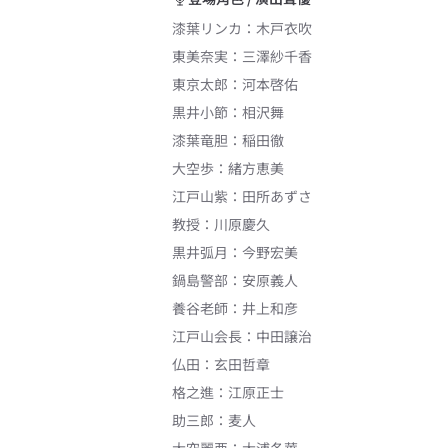
漆葉リンカ
：
木戸衣吹
東美奈実
：
三澤紗千香
東京太郎
：
河本啓佑
黒井小節
：
相沢舞
漆葉竜胆
：
稲田徹
大空歩
：
緒方恵美
江戸山紫
：
田所あずさ
教授
：
川原慶久
黒井弧月
：
今野宏美
鍋島警部
：
安原義人
養谷老師
：
井上和彦
江戸山会長
：
中田譲治
仏田
：
玄田哲章
格之進
：
江原正士
助三郎
：
麦人