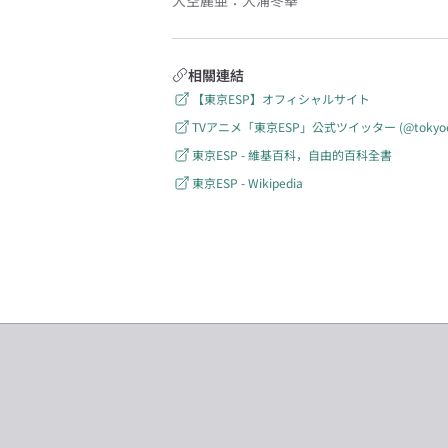
大空麗亜
：
大浦冬華
相關連結
【東京ESP】オフィシャルサイト
TVアニメ「東京ESP」公式ツイッター (@tokyoesp_
東京ESP - 維基百科，自由的百科全書
東京ESP - Wikipedia