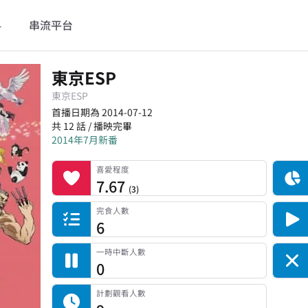
料
串流平台
東京ESP
東京ESP
首播日期為 2014-07-12
共 12 話 / 播映完畢
2014年7月新番
喜愛程度
記錄總人數
完食人數
追番中人數
一時中斷人數
棄番人數
計劃觀看人數
喜愛程度
7.67
(
3
)
完食人數
6
一時中斷人數
0
計劃觀看人數