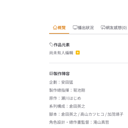
概覽
播出狀況
網友感想(0)
作品元素
尚未有人編輯
製作陣容
企劃
：
安田猛
製作總指揮
：
菊池剛
原作
：
瀬川はじめ
系列構成
：
倉田英之
腳本
：
倉田英之 / 高山カツヒコ / 加茂靖子
角色設計・總作畫監督
：
滝山真哲