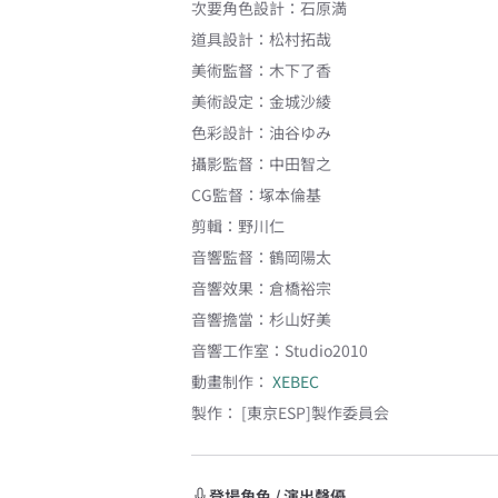
次要角色設計
：
石原満
道具設計
：
松村拓哉
美術監督
：
木下了香
美術設定
：
金城沙綾
色彩設計
：
油谷ゆみ
攝影監督
：
中田智之
CG監督
：
塚本倫基
剪輯
：
野川仁
音響監督
：
鶴岡陽太
音響效果
：
倉橋裕宗
音響擔當
：
杉山好美
音響工作室
：
Studio2010
動畫制作：
XEBEC
製作：
[東京ESP]製作委員会
登場角色 / 演出聲優