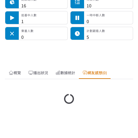
16
10
追番中人數
一時中斷人數
1
0
棄番人數
計劃觀看人數
0
5
概覽
播出狀況
數據統計
網友感想(0)
載入中…