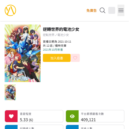
YourAnimes 你的動畫
免廣告
Op
逆轉世界的電池少女
逆転世界ノ電池少女
首播日期為 2021-10-11
共 12 話 / 播映完畢
2021年10月新番
加入追番
喜愛程度
平台累積觀看次數
記錄總人數
完食人數
追番中人數
一時中斷人數
棄番人數
計劃觀看人數
喜愛程度
平台累積觀看次數
5.33
409,121
(
6
)
記錄總人數
完食人數