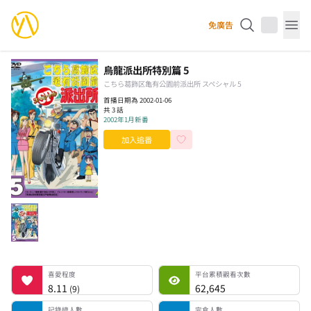
YourAnimes 你的動畫
免廣告
Op
烏龍派出所特別篇 5
こちら葛飾区亀有公園前派出所 スペシャル 5
首播日期為 2002-01-06
共 3 話
2002年1月新番
加入追番
喜愛程度
平台累積觀看次數
記錄總人數
完食人數
追番中人數
一時中斷人數
棄番人數
計劃觀看人數
喜愛程度
平台累積觀看次數
8.11
62,645
(
9
)
記錄總人數
完食人數