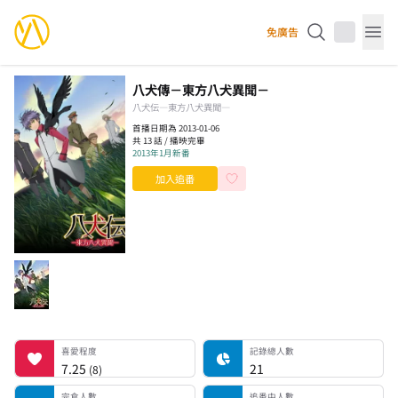
YourAnimes 你的動畫
免廣告
Op
八犬傳－東方八犬異聞－
八犬伝—東方八犬異聞—
首播日期為 2013-01-06
共 13 話 / 播映完畢
2013年1月新番
加入追番
喜愛程度
記錄總人數
完食人數
追番中人數
一時中斷人數
棄番人數
計劃觀看人數
喜愛程度
記錄總人數
7.25
21
(
8
)
完食人數
追番中人數