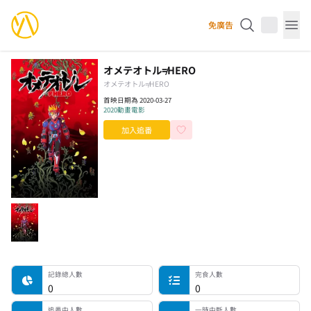
YourAnimes 你的動畫
免廣告
Op
オメテオトル≠HERO
オメテオトル≠HERO
首映日期為 2020-03-27
2020
動畫電影
加入追番
記錄總人數
完食人數
追番中人數
一時中斷人數
棄番人數
計劃觀看人數
記錄總人數
完食人數
0
0
追番中人數
一時中斷人數