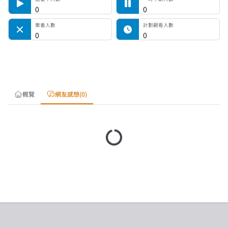
0
0
棄番人數
計劃觀看人數
0
0
概覽
網友感想(0)
載入中…