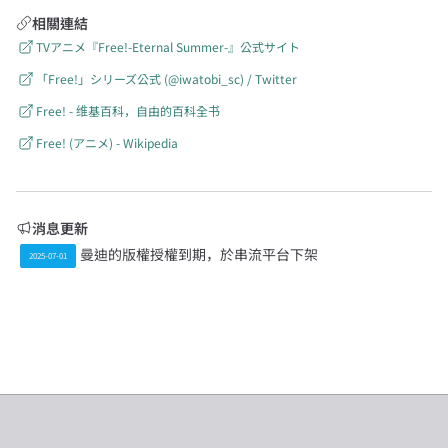
相關連結
TVアニメ『Free!-Eternal Summer-』公式サイト
「Free!」シリーズ公式 (@iwatobi_sc) / Twitter
Free! - 维基百科，自由的百科全书
Free! (アニメ) - Wikipedia
消息更新
曼迪的版權授權到期，於串流平台下架
2025-07-01