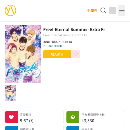
YourAnimes 你的動畫
免廣告
Op
Free!-Eternal Summer- Extra Fr
Free!-Eternal Summer- Extra Fr
首播日期為 2015-03-18
2015年1月新番
加入追番
喜愛程度
平台累積觀看次數
記錄總人數
完食人數
追番中人數
一時中斷人數
棄番人數
計劃觀看人數
喜愛程度
平台累積觀看次數
9.67
43,330
(
3
)
記錄總人數
完食人數