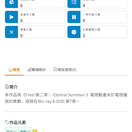
6
4
追番中人數
一時中斷人數
0
0
棄番人數
計劃觀看人數
0
2
概覽
數據統計
網友感想(0)
簡介
本作品為《Free!第二季：-Eternal Summer-》電視動畫未於電視播
放的集數，收錄在Blu-ray & DVD 第7卷。
作品元素
游泳(1)
運動(1)