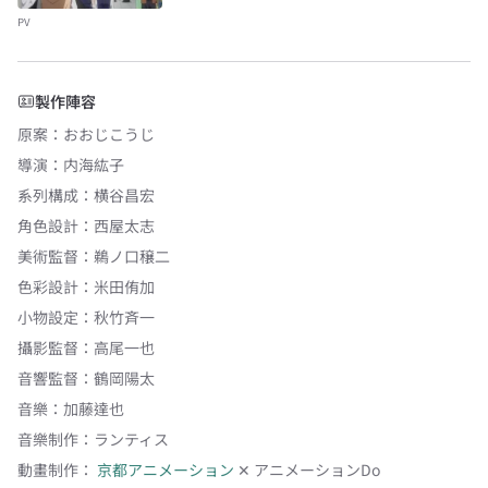
PV
製作陣容
原案
：
おおじこうじ
導演
：
内海紘子
系列構成
：
横谷昌宏
角色設計
：
西屋太志
美術監督
：
鵜ノ口穣二
色彩設計
：
米田侑加
小物設定
：
秋竹斉一
攝影監督
：
高尾一也
音響監督
：
鶴岡陽太
音樂
：
加藤達也
音樂制作
：
ランティス
動畫制作：
京都アニメーション
✕
アニメーションDo