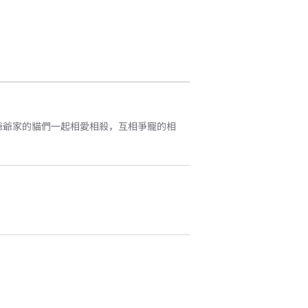
爺爺家的貓們一起相愛相殺，互相爭寵的相