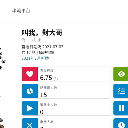
料
串流平台
叫我，對大哥
俺、つしま
首播日期為 2021-07-03
共 12 話 / 播映完畢
2021年7月新番
喜愛程度
平台累積觀看次數
記錄總人數
完食人數
追番中人數
一時中斷人數
棄番人數
計劃觀看人數
喜愛程度
6.75
(
4
)
記錄總人數
15
追番中人數
0
棄番人數