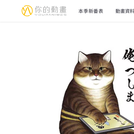
YourAnimes 你的動畫
本季新番表
動畫資