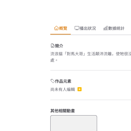
概覽
播出狀況
數據統計
簡介
流浪貓「對馬大哥」生活顛沛流離，使牠很
處。
作品元素
尚未有人編輯
其他相關動畫