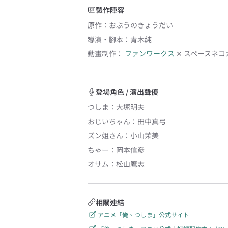
製作陣容
原作
：
おぷうのきょうだい
導演・腳本
：
青木純
動畫制作：
ファンワークス
✕
スペースネコ
登場角色 / 演出聲優
つしま
：
大塚明夫
おじいちゃん
：
田中真弓
ズン姐さん
：
小山茉美
ちゃー
：
岡本信彦
オサム
：
松山鷹志
相關連結
アニメ「俺、つしま」公式サイト