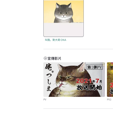
叫我，對大哥 ONA
宣傳影片
PV
PV2