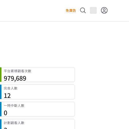
免廣告
平台累積觀看次數
979,689
完食人數
12
一時中斷人數
0
計劃觀看人數