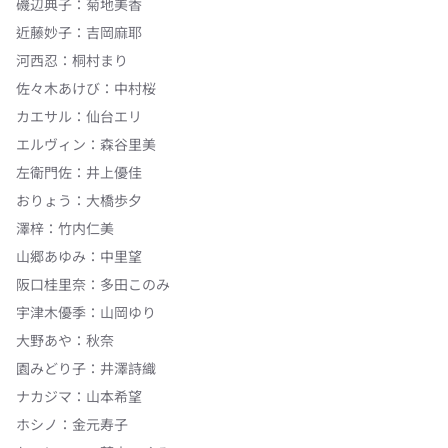
磯辺典子
：
菊地美香
近藤妙子
：
吉岡麻耶
河西忍
：
桐村まり
佐々木あけび
：
中村桜
カエサル
：
仙台エリ
エルヴィン
：
森谷里美
左衛門佐
：
井上優佳
おりょう
：
大橋歩夕
澤梓
：
竹内仁美
山郷あゆみ
：
中里望
阪口桂里奈
：
多田このみ
宇津木優季
：
山岡ゆり
大野あや
：
秋奈
園みどり子
：
井澤詩織
ナカジマ
：
山本希望
ホシノ
：
金元寿子