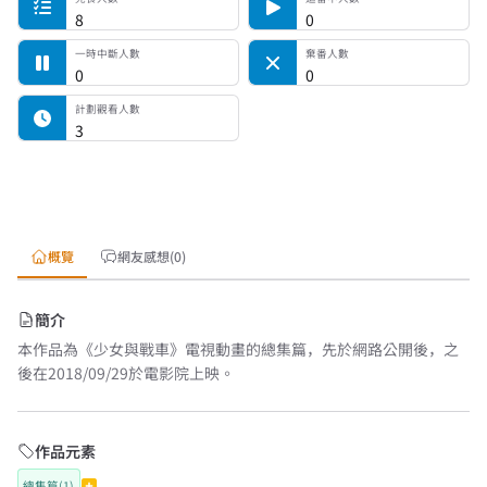
8
0
一時中斷人數
棄番人數
0
0
計劃觀看人數
3
概覽
網友感想(0)
簡介
本作品為《少女與戰車》電視動畫的總集篇，先於網路公開後，之
後在2018/09/29於電影院上映。
作品元素
總集篇(1)