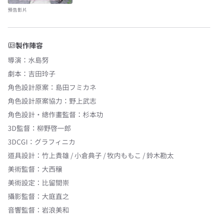
預告影片
製作陣容
導演
：
水島努
劇本
：
吉田玲子
角色設計原案
：
島田フミカネ
角色設計原案協力
：
野上武志
角色設計・總作畫監督
：
杉本功
3D監督
：
柳野啓一郎
3DCGI
：
グラフィニカ
道具設計
：
竹上貴雄 / 小倉典子 / 牧内ももこ / 鈴木勘太
美術監督
：
大西穣
美術設定
：
比留間崇
攝影監督
：
大庭直之
音響監督
：
岩浪美和