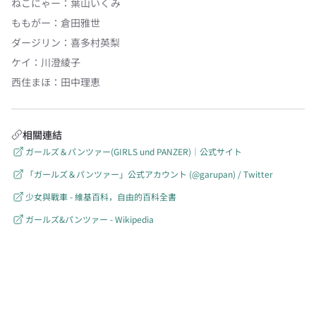
ねこにゃー
：
葉山いくみ
ももがー
：
倉田雅世
ダージリン
：
喜多村英梨
ケイ
：
川澄綾子
西住まほ
：
田中理恵
相關連結
ガールズ＆パンツァー(GIRLS und PANZER)｜公式サイト
「ガールズ＆パンツァー」公式アカウント (@garupan) / Twitter
少女與戰車 - 維基百科，自由的百科全書
ガールズ&パンツァー - Wikipedia