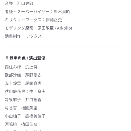
音樂
：
浜口史郎
考証・スーパーバイザー
：
鈴木貴昭
ミリタリーワークス
：
伊藤岳史
モデリング原案
：
原田敬至 / Arkpilot
動畫制作：
アクタス
登場角色 / 演出聲優
西住みほ
：
渕上舞
武部沙織
：
茅野愛衣
五十鈴華
：
尾崎真実
秋山優花里
：
中上育実
冷泉麻子
：
井口裕香
角谷杏
：
福圓美里
小山柚子
：
高橋美佳子
河嶋桃
：
植田佳奈