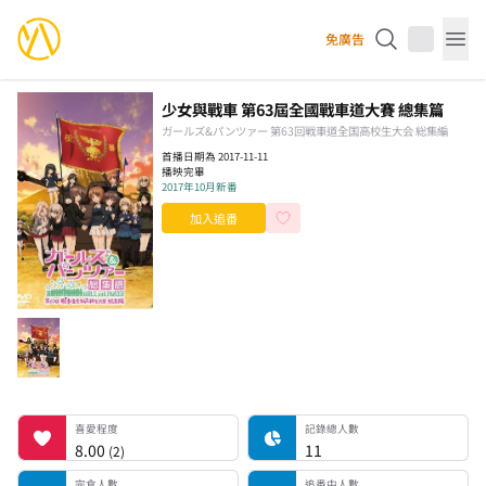
YourAnimes 你的動畫
免廣告
Op
少女與戰車 第63屆全國戰車道大賽 總集篇
ガールズ&パンツァー 第63回戦車道全国高校生大会 総集編
首播日期為 2017-11-11
播映完畢
2017年10月新番
加入追番
喜愛程度
記錄總人數
完食人數
追番中人數
一時中斷人數
棄番人數
計劃觀看人數
喜愛程度
記錄總人數
8.00
11
(
2
)
完食人數
追番中人數