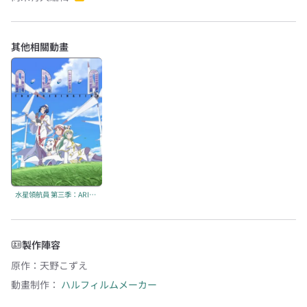
其他相關動畫
水星領航員 第三季：ARIA The ORIGINATION
製作陣容
原作
：
天野こずえ
動畫制作：
ハルフィルムメーカー