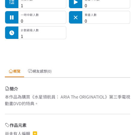
1
0
一時中斷人數
棄番人數
0
0
計劃觀看人數
1
概覽
網友感想(0)
簡介
本作品為購買《水星領航員： ARIA The ORIGINATIOL》第三季電視
動畫DVD的特典。
作品元素
尚未有人編輯