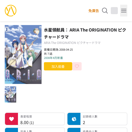
YourAnimes 你的動畫
免廣告
Op
水星領航員： ARIA The ORIGINATION ピク
チャードラマ
ARIA The ORIGINATION ピクチャードラマ
首播日期為 2008-04-25
共 7 話
2008年4月新番
加入追番
喜愛程度
記錄總人數
完食人數
追番中人數
一時中斷人數
棄番人數
計劃觀看人數
喜愛程度
記錄總人數
8.00
2
(
1
)
完食人數
追番中人數