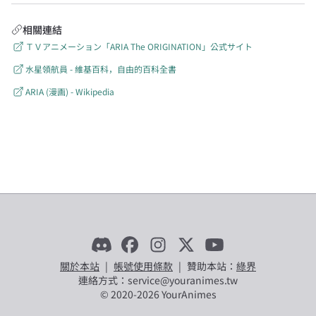
相關連結
ＴＶアニメーション「ARIA The ORIGINATION」公式サイト
水星領航員 - 維基百科，自由的百科全書
ARIA (漫画) - Wikipedia
關於本站
|
帳號使用條款
|
贊助本站：
綠界
連絡方式：service@youranimes.tw
© 2020-
2026
YourAnimes