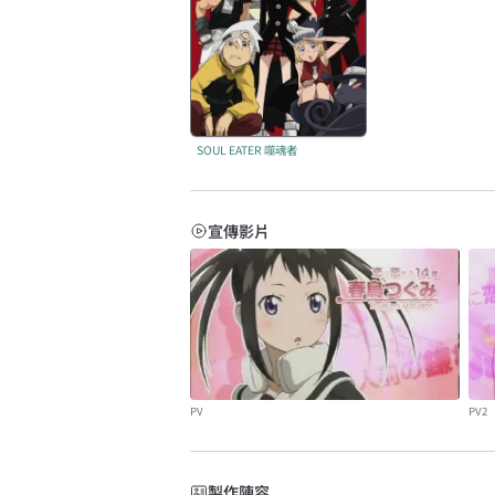
SOUL EATER 噬魂者
宣傳影片
PV
PV2
製作陣容