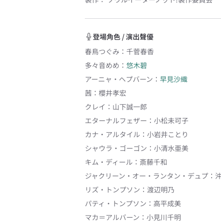
登場角色 / 演出聲優
春鳥つぐみ
：
千菅春香
多々音めめ
：
悠木碧
アーニャ・ヘプバーン
：
早見沙織
茜
：
櫻井孝宏
クレイ
：
山下誠一郎
エターナルフェザー
：
小松未可子
カナ・アルタイル
：
小岩井ことり
シャウラ・ゴーゴン
：
小清水亜美
キム・ディール
：
斎藤千和
ジャクリーン・オー・ランタン・デュプ
：
リズ・トンプソン
：
渡辺明乃
パティ・トンプソン
：
高平成美
マカ＝アルバーン
：
小見川千明