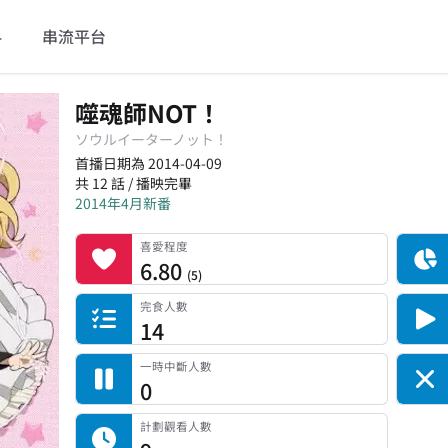
料
串流平台
噬魂師NOT！
ソウルイーターノット！
首播日期為 2014-04-09
共 12 話 / 播映完畢
2014年4月新番
喜愛程度
記錄總人數
完食人數
追番中人數
一時中斷人數
棄番人數
計劃觀看人數
喜愛程度
6.80
(
5
)
完食人數
14
一時中斷人數
0
計劃觀看人數