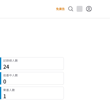
免廣告
記錄總人數
24
追番中人數
0
棄番人數
1