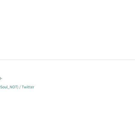
ト
OT) / Twitter