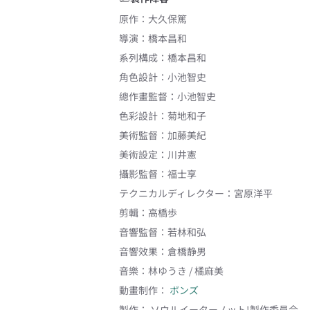
原作
：
大久保篤
導演
：
橋本昌和
系列構成
：
橋本昌和
角色設計
：
小池智史
總作畫監督
：
小池智史
色彩設計
：
菊地和子
美術監督
：
加藤美紀
美術設定
：
川井憲
攝影監督
：
福士享
テクニカルディレクター
：
宮原洋平
剪輯
：
高橋歩
音響監督
：
若林和弘
音響效果
：
倉橋静男
音樂
：
林ゆうき / 橘麻美
動畫制作：
ボンズ
製作：
ソウルイーターノット!製作委員会