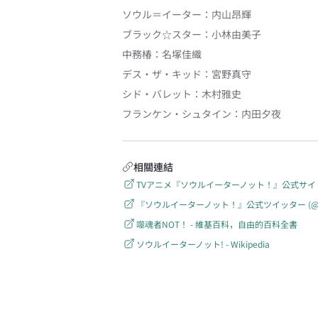
ソウル＝イーター
：
内山昂輝
ブラック☆スター
：
小林由美子
中務椿
：
名塚佳織
デス・ザ・キッド
：
宮野真守
シド・バレット
：
木村雅史
フランケン・シュタイン
：
内田夕夜
相關連結
TVアニメ『ソウルイーターノット！』公式サイ
『ソウルイーターノット！』公式ツイッター (@Soul_N
噬魂者NOT！ - 維基百科，自由的百科全書
ソウルイーターノット! - Wikipedia