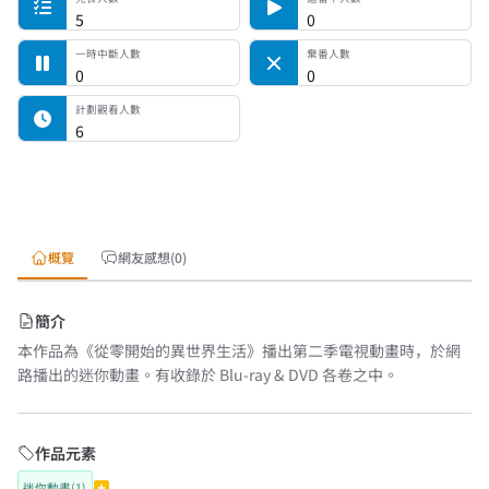
5
0
一時中斷人數
棄番人數
0
0
計劃觀看人數
6
概覽
網友感想(0)
簡介
本作品為《從零開始的異世界生活》播出第二季電視動畫時，於網
路播出的迷你動畫。有收錄於 Blu-ray & DVD 各卷之中。
作品元素
迷你動畫(1)