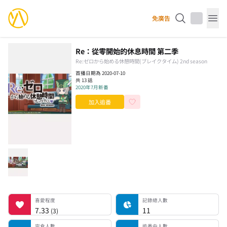
YourAnimes 你的動畫
免廣告
Op
Re：從零開始的休息時間 第二季
Re:ゼロから始める休憩時間(ブレイクタイム) 2nd season
首播日期為 2020-07-10
共 13 話
2020年7月新番
加入追番
喜愛程度
記錄總人數
完食人數
追番中人數
一時中斷人數
棄番人數
計劃觀看人數
喜愛程度
記錄總人數
7.33
11
(
3
)
完食人數
追番中人數