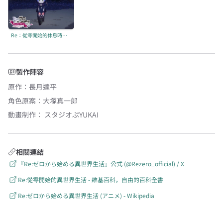
Re：從零開始的休息時間 第四季 後半
製作陣容
原作
：
長月達平
角色原案
：
大塚真一郎
動畫制作：
スタジオぷYUKAI
相關連結
『Re:ゼロから始める異世界生活』公式 (@Rezero_official) / X
Re:從零開始的異世界生活 - 維基百科，自由的百科全書
Re:ゼロから始める異世界生活 (アニメ) - Wikipedia