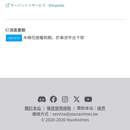
サーバント×サービス - Wikipedia
消息更新
木棉花授權到期，於串流平台下架
2025-01-03
關於本站
|
帳號使用條款
|
贊助本站：
綠界
連絡方式：service@youranimes.tw
© 2020-
2026
YourAnimes