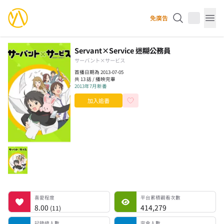
YourAnimes 你的動畫
免廣告
Op
Servant×Service 迷糊公務員
サーバント×サービス
首播日期為 2013-07-05
共 13 話 / 播映完畢
2013年7月新番
加入追番
喜愛程度
平台累積觀看次數
記錄總人數
完食人數
追番中人數
一時中斷人數
棄番人數
計劃觀看人數
喜愛程度
平台累積觀看次數
8.00
414,279
(
11
)
記錄總人數
完食人數