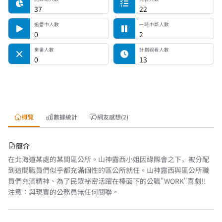
37
22
追番中人數
一時中斷人數
0
2
棄番人數
計劃觀看人數
0
13
概覽
數據統計
網友感想(2)
簡介
在北海道某處的某間區公所。山神露西小姐因緣際會之下，被分配
到這間職員們似乎都充滿個性的區公所就任。山神露西與區公所職
員們充滿精神、為了民眾祕密活躍在檯面下的公職"WORK"喜劇!!
注意：與現實的公務員無任何關聯。