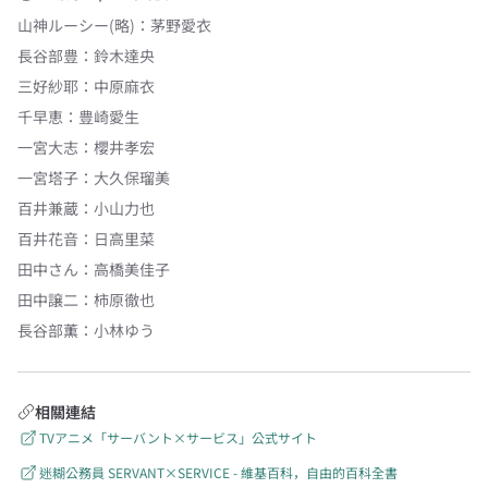
山神ルーシー(略)
：
茅野愛衣
長谷部豊
：
鈴木達央
三好紗耶
：
中原麻衣
千早恵
：
豊崎愛生
一宮大志
：
櫻井孝宏
一宮塔子
：
大久保瑠美
百井兼蔵
：
小山力也
百井花音
：
日高里菜
田中さん
：
高橋美佳子
田中譲二
：
柿原徹也
長谷部薫
：
小林ゆう
相關連結
TVアニメ「サーバント×サービス」公式サイト
迷糊公務員 SERVANT×SERVICE - 維基百科，自由的百科全書