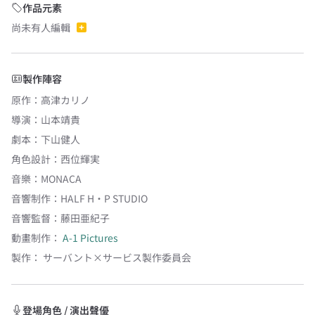
作品元素
尚未有人編輯
製作陣容
原作
：
高津カリノ
導演
：
山本靖貴
劇本
：
下山健人
角色設計
：
西位輝実
音樂
：
MONACA
音響制作
：
HALF H・P STUDIO
音響監督
：
藤田亜紀子
動畫制作：
A-1 Pictures
製作：
サーバント×サービス製作委員会
登場角色 / 演出聲優