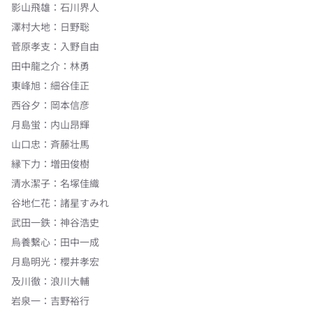
影山飛雄
：
石川界人
澤村大地
：
日野聡
菅原孝支
：
入野自由
田中龍之介
：
林勇
東峰旭
：
細谷佳正
西谷夕
：
岡本信彦
月島蛍
：
内山昂輝
山口忠
：
斉藤壮馬
縁下力
：
増田俊樹
清水潔子
：
名塚佳織
谷地仁花
：
諸星すみれ
武田一鉄
：
神谷浩史
烏養繋心
：
田中一成
月島明光
：
櫻井孝宏
及川徹
：
浪川大輔
岩泉一
：
吉野裕行