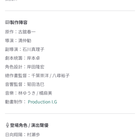
製作陣容
原作
：
古舘春一
導演
：
満仲勧
副導演
：
石川真理子
劇本統籌
：
岸本卓
角色設計
：
岸田隆宏
總作畫監督
：
千葉崇洋 / 八尋裕子
音響監督
：
菊田浩巳
音樂
：
林ゆうき / 橘麻美
動畫制作：
Production I.G
登場角色 / 演出聲優
日向翔陽
：
村瀬歩