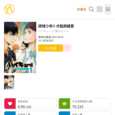
YourAnimes 你的動畫
免廣告
Op
排球少年!! 才能與感覺
ハイキュー!! 才能とセンス
首映日期為 2017-09-15
2017
動畫電影
加入追番
喜愛程度
平台累積觀看次數
記錄總人數
完食人數
追番中人數
一時中斷人數
棄番人數
計劃觀看人數
喜愛程度
平台累積觀看次數
8.90
79,225
(
10
)
記錄總人數
完食人數