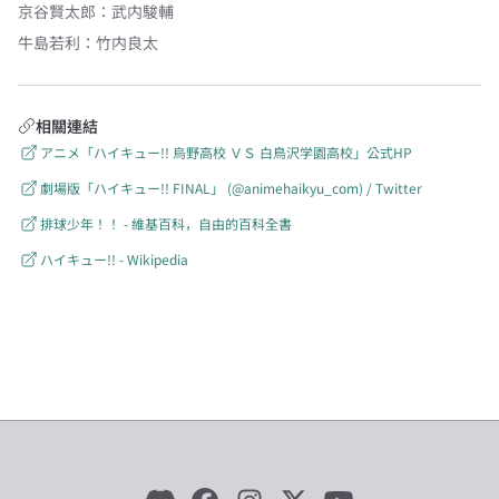
京谷賢太郎
：
武内駿輔
牛島若利
：
竹内良太
相關連結
アニメ「ハイキュー!! 烏野高校 ＶＳ 白鳥沢学園高校」公式HP
劇場版「ハイキュー!! FINAL」 (@animehaikyu_com) / Twitter
排球少年！！ - 維基百科，自由的百科全書
ハイキュー!! - Wikipedia