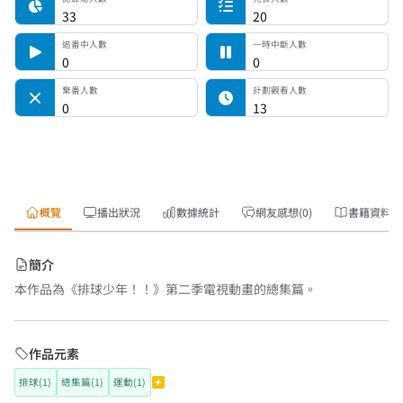
33
20
追番中人數
一時中斷人數
0
0
棄番人數
計劃觀看人數
0
13
概覽
播出狀況
數據統計
網友感想(0)
書籍資料
簡介
本作品為《排球少年！！》第二季電視動畫的總集篇。
作品元素
排球(1)
總集篇(1)
運動(1)