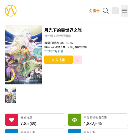
YourAnimes 你的動畫
免廣告
Op
月光下的異世界之旅
月が導く異世界道中
首播日期為 2021-07-07
每話 24 分鐘 / 共 12 話 / 播映完畢
2021年7月新番
加入追番
喜愛程度
平台累積觀看次數
記錄總人數
完食人數
追番中人數
一時中斷人數
棄番人數
計劃觀看人數
喜愛程度
平台累積觀看次數
7.85
4,832,645
(
65
)
記錄總人數
完食人數