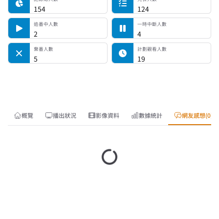
154
124
追番中人數
一時中斷人數
2
4
棄番人數
計劃觀看人數
5
19
概覽
播出狀況
影像資料
數據統計
網友感想(0)
載入中…