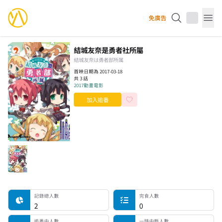
YourAnimes 你的動畫
免廣告
Op
結城友奈是勇者社所屬
結城友奈は勇者部所属
首映日期為 2017-03-18
共 3 話
2017
動畫電影
加入追番
記錄總人數
完食人數
追番中人數
一時中斷人數
棄番人數
計劃觀看人數
記錄總人數
完食人數
2
0
追番中人數
一時中斷人數