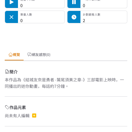
0
0
棄番人數
計劃觀看人數
0
2
概覽
網友感想(0)
簡介
本作品為《結城友奈是勇者 -鷲尾須美之章-》三部電影上映時，一
同播出的迷你動畫，每話約7分鐘。
作品元素
尚未有人編輯