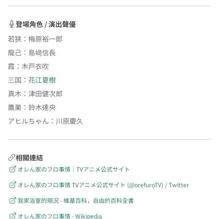
登場角色 / 演出聲優
若狭
：
梅原裕一郎
龍己
：
島﨑信長
霞
：
木戸衣吹
三国
：
花江夏樹
真木
：
津田健次郎
鷹巣
：
鈴木達央
アヒルちゃん
：
川原慶久
相關連結
オレん家のフロ事情｜TVアニメ公式サイト
オレん家のフロ事情 TVアニメ公式サイト (@orefuroTV) / Twitter
我家浴室的現況 - 維基百科，自由的百科全書
オレん家のフロ事情 - Wikipedia