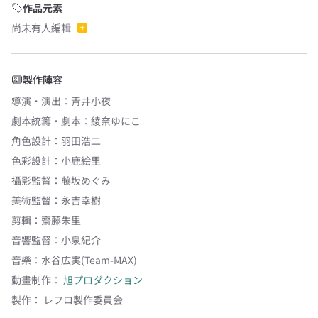
作品元素
尚未有人編輯
製作陣容
導演・演出
：
青井小夜
劇本統籌・劇本
：
綾奈ゆにこ
角色設計
：
羽田浩二
色彩設計
：
小鹿絵里
攝影監督
：
藤坂めぐみ
美術監督
：
永吉幸樹
剪輯
：
齋藤朱里
音響監督
：
小泉紀介
音樂
：
水谷広実(Team-MAX)
動畫制作：
旭プロダクション
製作：
レフロ製作委員会