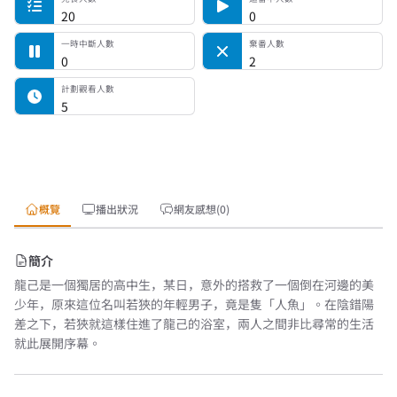
20
0
一時中斷人數
棄番人數
0
2
計劃觀看人數
5
概覽
播出狀況
網友感想(0)
簡介
龍己是一個獨居的高中生，某日，意外的搭救了一個倒在河邊的美
少年，原來這位名叫若狹的年輕男子，竟是隻「人魚」。在陰錯陽
差之下，若狹就這樣住進了龍己的浴室，兩人之間非比尋常的生活
就此展開序幕。