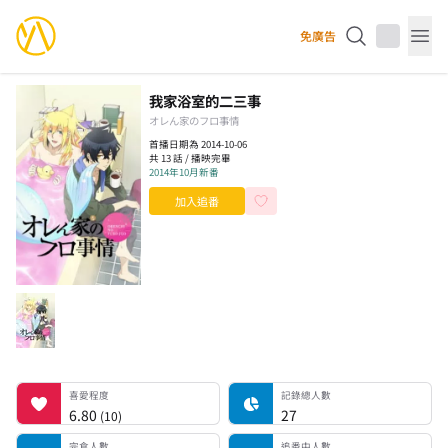
YourAnimes 你的動畫
免廣告
Op
我家浴室的二三事
オレん家のフロ事情
首播日期為 2014-10-06
共 13 話 / 播映完畢
2014年10月新番
加入追番
喜愛程度
記錄總人數
完食人數
追番中人數
一時中斷人數
棄番人數
計劃觀看人數
喜愛程度
記錄總人數
6.80
27
(
10
)
完食人數
追番中人數