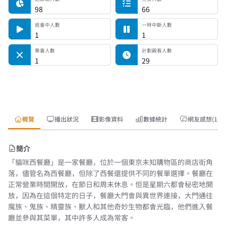
98
66
追番中人數
一時中斷人數
1
1
棄番人數
計劃觀看人數
1
29
概覽
播出狀況
影像資料
數據統計
網友感想(1)
簡介
「貓咪西餐廳」是一家餐廳，位於一個東京未知購物區的商店街角
落，儘管名為西餐廳，但除了西餐還提供不同的餐單選擇。餐廳在
正常營業時間開放，在節日和周末休息。但是星期六都會秘密地開
放，因為在這個特定的日子，餐廳大門會與異世界連接，大門通往
魔族、鬼族、精靈族、獸人和其他奇妙生物都會光臨，他們進入餐
廳並參與其菜單，其中許多人成為常客。