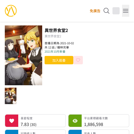
YourAnimes 你的動畫
免廣告
Op
異世界食堂2
異世界食堂2
首播日期為 2021-10-02
共 12 話 / 播映完畢
2021年10月新番
加入追番
喜愛程度
平台累積觀看次數
記錄總人數
完食人數
追番中人數
一時中斷人數
棄番人數
計劃觀看人數
喜愛程度
平台累積觀看次數
7.83
1,886,598
(
30
)
記錄總人數
完食人數