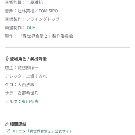
音響監督
：
土屋雅紀
音樂
：
辻林美穂／TOMISIRO
音樂製作
：
フライングドッグ
動畫制作：
OLM
製作：
「異世界食堂２」製作委員会
登場角色 / 演出聲優
店主
：
諏訪部順一
アレッタ
：
上坂すみれ
クロ
：
大西沙織
サラ
：
安野希世乃
ヒルダ
：
東山奈央
相關連結
TVアニメ「異世界食堂２」公式サイト