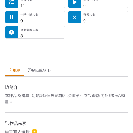
11
0
一時中斷人數
棄番人數
0
0
計劃觀看人數
8
概覽
網友感想(1)
簡介
本作品為購買《我家有個魚乾妹》漫畫第七卷特裝版同捆的OVA動
畫。
作品元素
尚未有人編輯