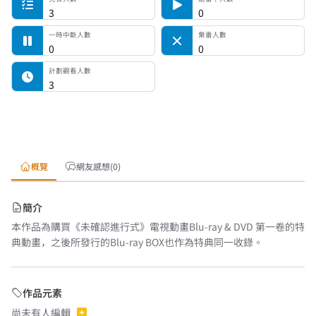
3
0
一時中斷人數
棄番人數
0
0
計劃觀看人數
3
概覽
網友感想(0)
簡介
本作品為購買《未確認進行式》電視動畫Blu-ray & DVD 第一卷的特
典動畫，之後所發行的Blu-ray BOX也作為特典同一收錄。
作品元素
尚未有人編輯