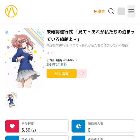
YourAnimes 你的動畫
免廣告
Op
未確認進行式 「見て。あれが私たちの泊まっ
ている旅館よ。」
未確認で進行形 「見て。あれが私たちの泊まっている旅館
よ。」
首播日期為 2014-03-19
2014年1月新番
加入追番
喜愛程度
記錄總人數
完食人數
追番中人數
一時中斷人數
棄番人數
計劃觀看人數
喜愛程度
記錄總人數
5.50
6
(
2
)
完食人數
追番中人數