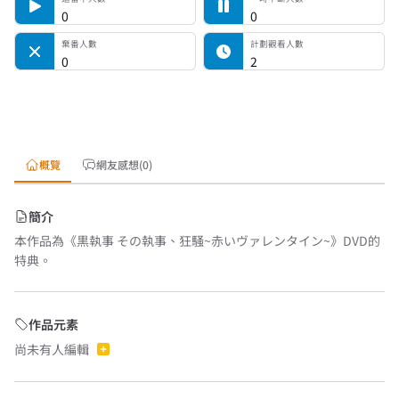
0
0
棄番人數
計劃觀看人數
0
2
概覽
網友感想(0)
簡介
本作品為《黒執事 その執事、狂騒~赤いヴァレンタイン~》DVD的
特典。
作品元素
尚未有人編輯