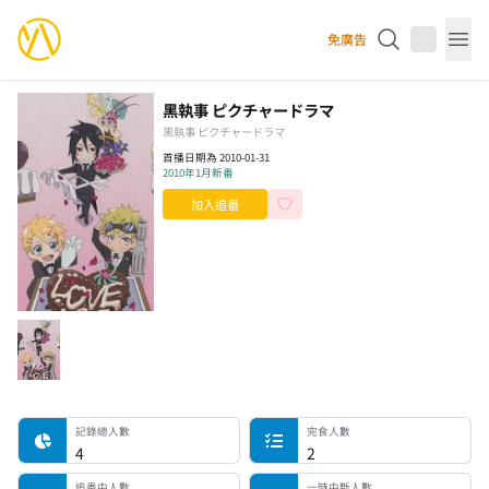
YourAnimes 你的動畫
免廣告
Op
黑執事 ピクチャードラマ
黒執事 ピクチャードラマ
首播日期為 2010-01-31
2010年1月新番
加入追番
記錄總人數
完食人數
追番中人數
一時中斷人數
棄番人數
計劃觀看人數
記錄總人數
完食人數
4
2
追番中人數
一時中斷人數