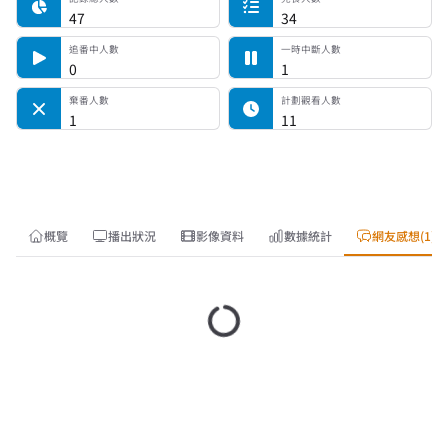
47
34
追番中人數
一時中斷人數
0
1
棄番人數
計劃觀看人數
1
11
概覽
播出狀況
影像資料
數據統計
網友感想(1)
載入中…