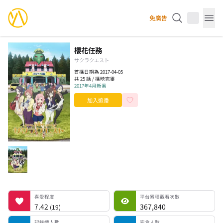
YourAnimes 你的動畫
免廣告
Op
櫻花任務
サクラクエスト
首播日期為 2017-04-05
共 25 話 / 播映完畢
2017年4月新番
加入追番
喜愛程度
平台累積觀看次數
記錄總人數
完食人數
追番中人數
一時中斷人數
棄番人數
計劃觀看人數
喜愛程度
平台累積觀看次數
7.42
367,840
(
19
)
記錄總人數
完食人數