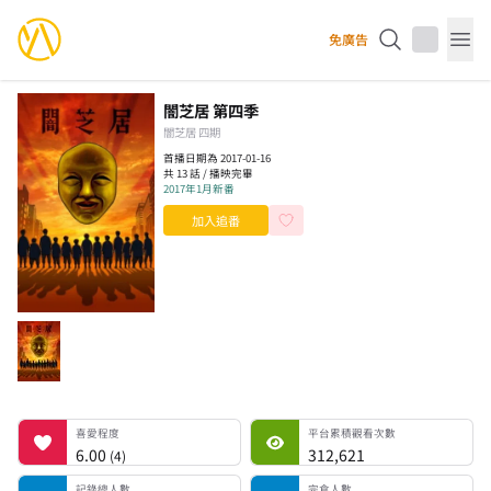
YourAnimes 你的動畫
免廣告
Op
闇芝居 第四季
闇芝居 四期
首播日期為 2017-01-16
共 13 話 / 播映完畢
2017年1月新番
加入追番
喜愛程度
平台累積觀看次數
記錄總人數
完食人數
追番中人數
一時中斷人數
棄番人數
計劃觀看人數
喜愛程度
平台累積觀看次數
6.00
312,621
(
4
)
記錄總人數
完食人數