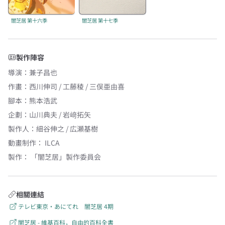
闇芝居 第十六季
闇芝居 第十七季
製作陣容
導演
：
兼子昌也
作畫
：
西川伸司 / 工藤稜 / 三俣亜由喜
腳本
：
熊本浩武
企劃
：
山川典夫 / 岩﨑拓矢
製作人
：
細谷伸之 / 広瀬基樹
動畫制作：
ILCA
製作：
「闇芝居」製作委員会
相關連結
テレビ東京・あにてれ 闇芝居 4期
闇芝居 - 維基百科，自由的百科全書