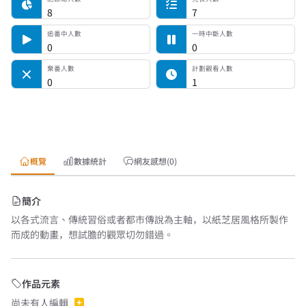
8
7
追番中人數
一時中斷人數
0
0
棄番人數
計劃觀看人數
0
1
概覽
數據統計
網友感想(0)
簡介
以各式流言、傳統習俗或者都市傳說為主軸，以紙芝居風格所製作
而成的動畫，想試膽的觀眾切勿錯過。
作品元素
尚未有人編輯