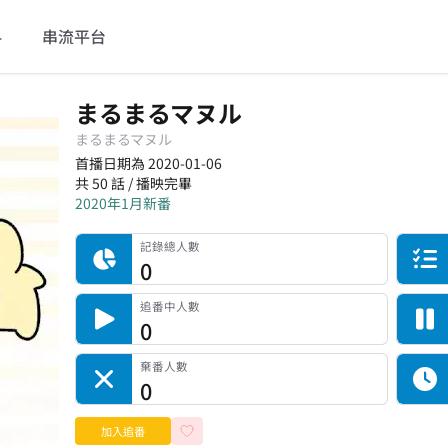
料
串流平台
まるまるマヌル
まるまるマヌル
首播日期為 2020-01-06
共 50 話 / 播映完畢
2020年1月新番
記錄總人數
完食人數
追番中人數
一時中斷人數
棄番人數
計劃觀看人數
記錄總人數
0
追番中人數
0
棄番人數
0
加入追番