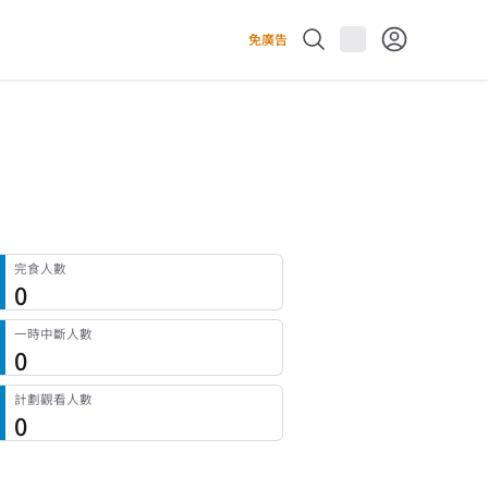
免廣告
完食人數
0
一時中斷人數
0
計劃觀看人數
0