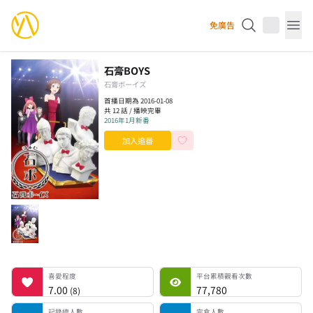
YourAnimes 你的動畫
免廣告
Op
石膏BOYS
石膏ボーイズ
首播日期為 2016-01-08
共 12 話 / 播映完畢
2016年1月新番
加入追番
喜愛程度
平台累積觀看次數
記錄總人數
完食人數
追番中人數
一時中斷人數
棄番人數
計劃觀看人數
喜愛程度
平台累積觀看次數
7.00
77,780
(
8
)
記錄總人數
完食人數