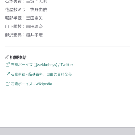
石本美希
：
古城門志帆
花屋敷ミラ
：
牧野由依
堀部半蔵
：
黒田崇矢
山下絹枝
：
前田玲奈
柳沢宏典
：
櫻井孝宏
相關連結
石膏ボーイズ (@sekkoboys) / Twitter
石膏男孩 - 维基百科，自由的百科全书
石膏ボーイズ - Wikipedia