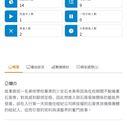
14
9
追番中人數
一時中斷人數
1
0
棄番人數
計劃觀看人數
2
2
概覽
播出狀況
數據統計
網友感想(1)
簡介
故事敘述一名美術學校畢業的少女石本美希因為在校期間不斷繪畫
石膏像，對其感到厭煩至極，因此想進入與石膏毫無關係的藝能界
發展，卻在入行第一天就擔任經紀公司將拔擢的石膏男孩偶像團體
的經紀人，從而引發的笑料與演藝界的奮鬥故事。