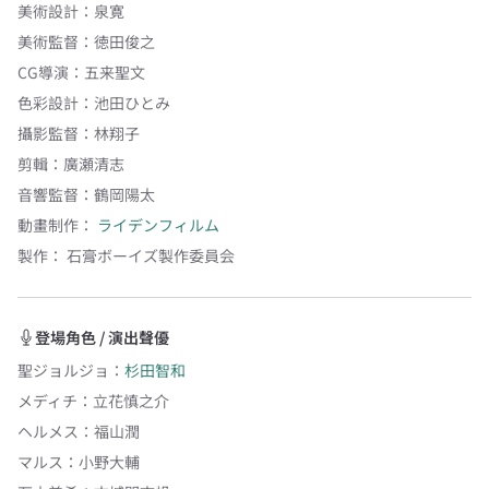
美術設計
：
泉寛
美術監督
：
徳田俊之
CG導演
：
五来聖文
色彩設計
：
池田ひとみ
攝影監督
：
林翔子
剪輯
：
廣瀬清志
音響監督
：
鶴岡陽太
動畫制作：
ライデンフィルム
製作：
石膏ボーイズ製作委員会
登場角色 / 演出聲優
聖ジョルジョ
：
杉田智和
メディチ
：
立花慎之介
ヘルメス
：
福山潤
マルス
：
小野大輔