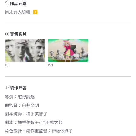
作品元素
尚未有人編輯
宣傳影片
PV
PV2
製作陣容
導演
：
宅野誠起
助監督
：
臼井文明
劇本統籌
：
横手美智子
劇本
：
横手美智子/ 池田臨太郎
角色設計・總作畫監督
：
伊藤依織子