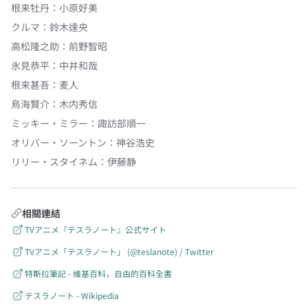
根来牡丹
：
小原好美
クルマ
：
鈴木達央
高松隆之助
：
前野智昭
氷見恭平
：
中井和哉
根来甚吾
：
麦人
鳥海賢介
：
木内秀信
ミッキー・ミラー
：
諏訪部順一
オリバー・ソーントン
：
神谷浩史
リリー・スタイネム
：
伊藤静
相關連結
TVアニメ『テスラノート』公式サイト
TVアニメ「テスラノート」 (@teslanote) / Twitter
特斯拉筆記 - 維基百科，自由的百科全書
テスラノート - Wikipedia