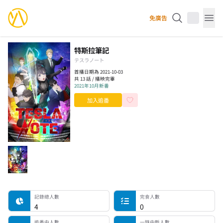
YourAnimes 你的動畫
免廣告
Op
特斯拉筆記
テスラノート
首播日期為 2021-10-03
共 13 話 / 播映完畢
2021年10月新番
加入追番
記錄總人數
完食人數
追番中人數
一時中斷人數
棄番人數
計劃觀看人數
記錄總人數
完食人數
4
0
追番中人數
一時中斷人數