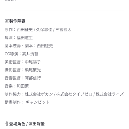
製作陣容
原作
：
西田征史 / 久保忠佳 / 三宮宏太
導演
：
福田道生
劇本統籌・劇本
：
西田征史
CG導演
：
高井清智
美術監督
：
中尾陽子
攝影監督
：
浜尾繁光
音響監督
：
阿部信行
音樂
：
和田薫
制作協力
：
株式会社ボカン / 株式会社タイプゼロ / 株式会社ライズモ
動畫制作：
ギャンビット
登場角色 / 演出聲優