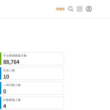
免廣告
平台累積觀看次數
88,764
完食人數
10
一時中斷人數
0
計劃觀看人數
4