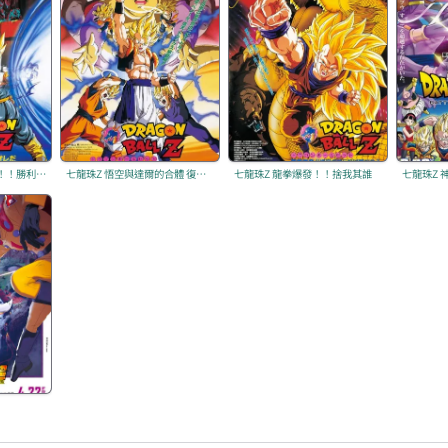
七龍珠Z 擊倒超級戰士！！勝利的勇士是我
七龍珠Z 悟空與達爾的合體 復活！！
七龍珠Z 龍拳爆發！！捨我其誰
七龍珠Z 