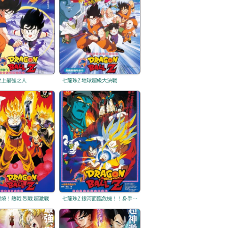
世上最強之人
七龍珠Z 地球超級大決戰
燃燒！熱戰 烈戰 超激戰
七龍珠Z 銀河面臨危機！！身手不凡的高手