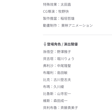
特殊效果
：
太田直
CG導演
：
牧野快
製作擔當
：
稲垣哲雄
動畫制作：
東映アニメーション
登場角色 / 演出聲優
孫悟空
：
野澤雅子
貝吉塔
：
堀川りょう
弗利沙
：
中尾隆聖
布羅利
：
島田敏
比克
：
古川登志夫
布瑪
：
久川綾
比魯斯
：
山寺宏一
維斯
：
森田成一
貝利布魯
：
斉藤貴美子