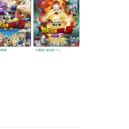
神與神
七龍珠Z 復活的「F」