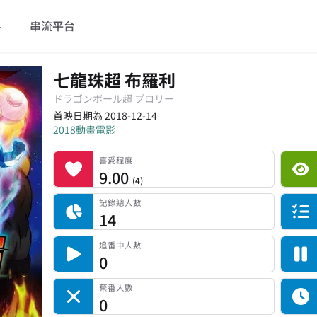
料
串流平台
七龍珠超 布羅利
ドラゴンボール超 ブロリー
首映日期為 2018-12-14
2018
動畫電影
喜愛程度
平台累積觀看次數
記錄總人數
完食人數
追番中人數
一時中斷人數
棄番人數
計劃觀看人數
喜愛程度
9.00
(
4
)
記錄總人數
14
追番中人數
0
棄番人數
0