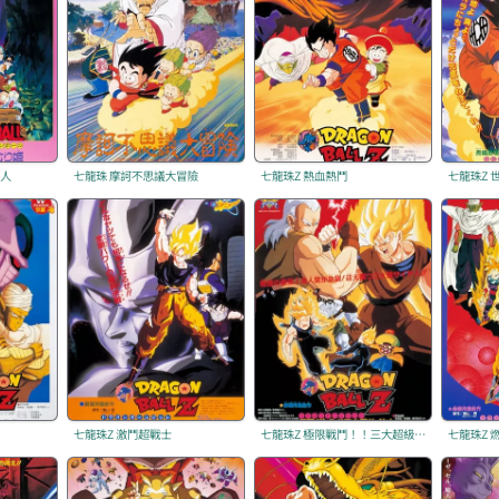
美人
七龍珠 摩訶不思議大冒險
七龍珠Z 熱血熱鬥
七龍珠Z 
七龍珠Z 激鬥超戰士
七龍珠Z 極限戰鬥！！三大超級賽亞人
七龍珠Z 