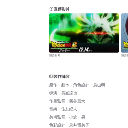
宣傳影片
預告影片
預告
製作陣容
原作・劇本・角色設計
：
鳥山明
導演
：
長峯達也
作畫監督
：
新谷直大
音樂
：
住友紀人
美術監督
：
小倉一男
色彩設計
：
永井留美子