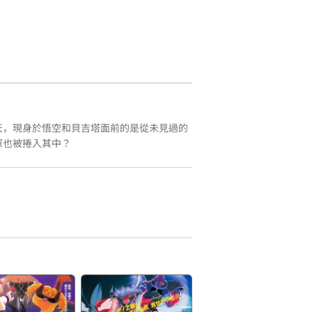
天，現身於悟空和貝吉塔面前的是從未見過的
軍也被捲入其中？