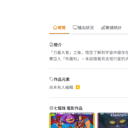
概覽
播出狀況
數據統計
簡介
「力量大會」之後，悟空了解到宇宙中還存
賽亞人「布羅利」。本該隨著貝吉塔行星的
作品元素
尚未有人編輯
七龍珠 電影作品