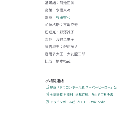
基可諾
：
菊池正美
奇萊
：
水樹奈々
雷莫
：
杉田智和
帕拉格斯
：
宝亀克寿
巴達克
：
野澤雅子
吉妮
：
渡邊菜生子
貝吉塔王
：
銀河萬丈
寇爾多大王
：
大友龍三郎
比茨
：
桐本拓哉
相關連結
映画「ドラゴンボール超 スーパーヒーロー」公式 (@db_
七龍珠超 布羅利 - 維基百科，自由的百科全書
ドラゴンボール超 ブロリー - Wikipedia