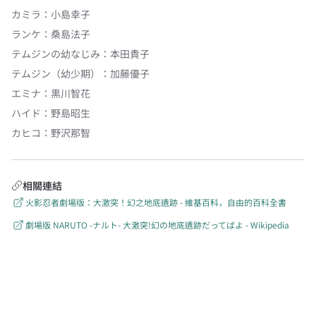
カミラ
：
小島幸子
ランケ
：
桑島法子
テムジンの幼なじみ
：
本田貴子
テムジン（幼少期）
：
加藤優子
エミナ
：
黒川智花
ハイド
：
野島昭生
カヒコ
：
野沢那智
相關連結
火影忍者劇場版：大激突！幻之地底遺跡 - 維基百科，自由的百科全書
劇場版 NARUTO -ナルト- 大激突!幻の地底遺跡だってばよ - Wikipedia