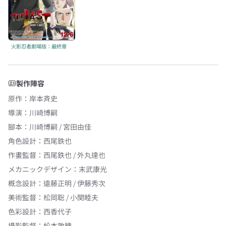
火影忍者劇場版：最終章
製作陣容
原作
：
岸本斉史
導演
：
川崎博嗣
腳本
：
川崎博嗣 / 宮田由佳
角色設計
：
西尾鉄也
作畫監督
：
西尾鉄也 / 外丸達也
メカニックデザイン
：
末武康光
概念設計
：
遠藤正明 / 伊藤秀次
美術監督
：
松岡聡 / 小関睦夫
色彩設計
：
西香代子
攝影監督
：
松本敦穂