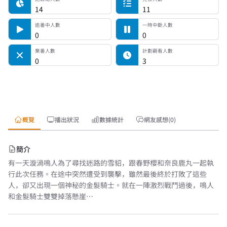
14
11
追番中人數
一時中斷人數
0
0
棄番人數
計劃觀看人數
0
3
概覽
播出狀況
數據統計
網友感想(0)
簡介
有一天漩渦鳴人為了尋找迷路的雪貂，跟春野櫻和奈良鹿丸一起執
行此次任務。在途中突然遭受到襲擊，雖然最後終於打敗了這些
人，卻又出現一個神秘的金髮騎士。就在一陣激烈戰鬥過後，鳴人
和金髮騎士雙雙掉落懸崖…