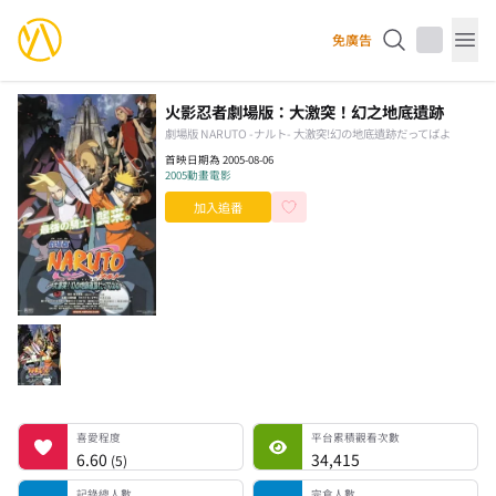
YourAnimes 你的動畫
免廣告
Op
火影忍者劇場版：大激突！幻之地底遺跡
劇場版 NARUTO -ナルト- 大激突!幻の地底遺跡だってばよ
首映日期為 2005-08-06
2005
動畫電影
加入追番
喜愛程度
平台累積觀看次數
記錄總人數
完食人數
追番中人數
一時中斷人數
棄番人數
計劃觀看人數
喜愛程度
平台累積觀看次數
6.60
34,415
(
5
)
記錄總人數
完食人數