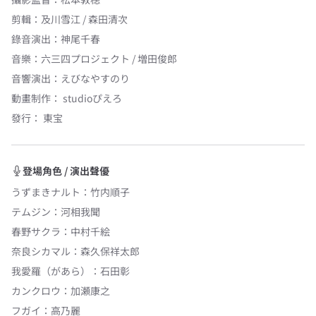
剪輯
：
及川雪江 / 森田清次
錄音演出
：
神尾千春
音樂
：
六三四プロジェクト / 増田俊郎
音響演出
：
えびなやすのり
動畫制作：
studioぴえろ
發行：
東宝
登場角色 / 演出聲優
うずまきナルト
：
竹内順子
テムジン
：
河相我聞
春野サクラ
：
中村千絵
奈良シカマル
：
森久保祥太郎
我愛羅（があら）
：
石田彰
カンクロウ
：
加瀬康之
フガイ
：
高乃麗