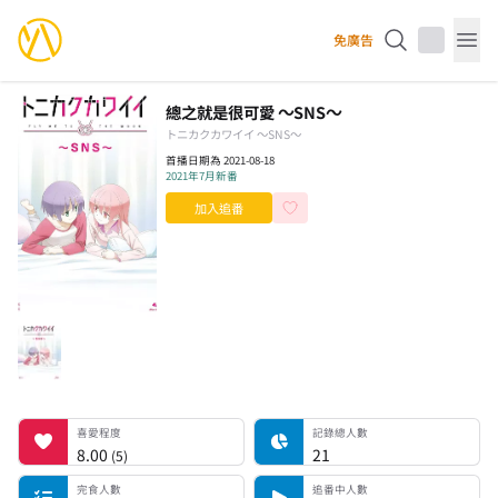
YourAnimes 你的動畫
免廣告
Op
總之就是很可愛 ～SNS～
トニカクカワイイ ～SNS～
首播日期為 2021-08-18
2021年7月新番
加入追番
喜愛程度
記錄總人數
完食人數
追番中人數
一時中斷人數
棄番人數
計劃觀看人數
喜愛程度
記錄總人數
8.00
21
(
5
)
完食人數
追番中人數