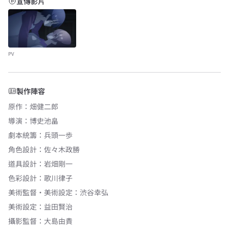
宣傳影片
PV
製作陣容
原作
：
畑健二郎
導演
：
博史池畠
劇本統籌
：
兵頭一歩
角色設計
：
佐々木政勝
道具設計
：
岩畑剛一
色彩設計
：
歌川律子
美術監督・美術設定
：
渋谷幸弘
美術設定
：
益田賢治
攝影監督
：
大島由貴