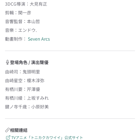
3DCG導演
：
大見有正
剪輯
：
関一彦
音響監督
：
本山哲
音樂
：
エンドウ.
動畫制作：
Seven Arcs
登場角色 / 演出聲優
由崎司
：
鬼頭明里
由崎星空
：
榎木淳弥
有栖川要
：
芹澤優
有栖川綾
：
上坂すみれ
鍵ノ寺千歳
：
小原好美
相關連結
TVアニメ「トニカクカワイイ」公式サイト