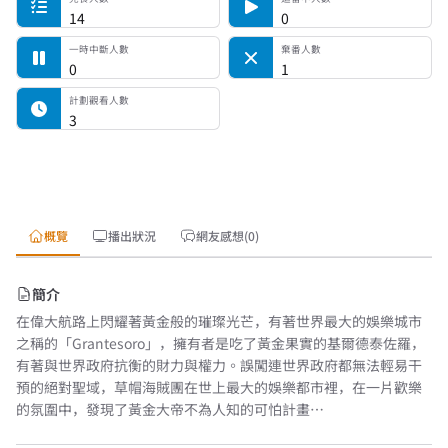
14
0
一時中斷人數
棄番人數
0
1
計劃觀看人數
3
概覽
播出狀況
網友感想(0)
簡介
在偉大航路上閃耀著黃金般的璀璨光芒，有著世界最大的娛樂城市
之稱的「Grantesoro」，擁有者是吃了黃金果實的基爾德泰佐羅，
有著與世界政府抗衡的財力與權力。誤闖連世界政府都無法輕易干
預的絕對聖域，草帽海賊團在世上最大的娛樂都市裡，在一片歡樂
的氛圍中，發現了黃金大帝不為人知的可怕計畫…