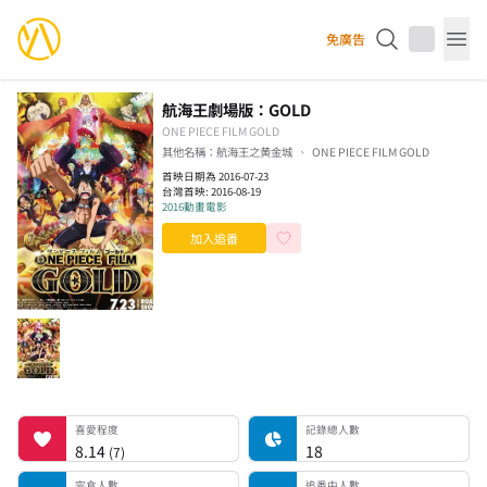
YourAnimes 你的動畫
免廣告
Op
航海王劇場版：GOLD
ONE PIECE FILM GOLD
其他名稱：
航海王之黄金城
ONE PIECE FILM GOLD
首映日期為 2016-07-23
台灣首映:
2016-08-19
2016
動畫電影
加入追番
喜愛程度
記錄總人數
完食人數
追番中人數
一時中斷人數
棄番人數
計劃觀看人數
喜愛程度
記錄總人數
8.14
18
(
7
)
完食人數
追番中人數