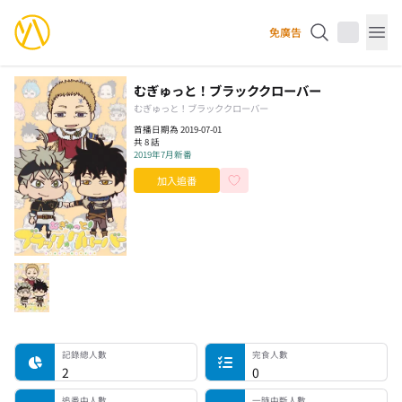
YourAnimes 你的動畫
免廣告
Op
むぎゅっと！ブラッククローバー
むぎゅっと！ブラッククローバー
首播日期為 2019-07-01
共 8 話
2019年7月新番
加入追番
記錄總人數
完食人數
追番中人數
一時中斷人數
棄番人數
計劃觀看人數
記錄總人數
完食人數
2
0
追番中人數
一時中斷人數