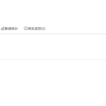
數據統計
網友感想(0)