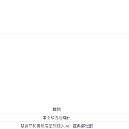
標題
孝士成為管理員
基麗耶和賽勒涅是問題人物、亞典娜覺醒