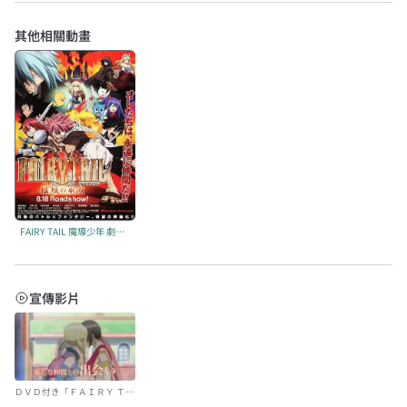
其他相關動畫
FAIRY TAIL 魔導少年 劇場版 鳳凰巫女
宣傳影片
ＤＶＤ付き「ＦＡＩＲＹ ＴＡ