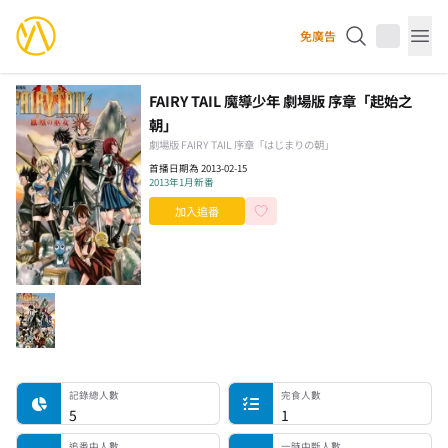
YourAnimes 你的動畫
免廣告
Op
FAIRY TAIL 魔導少年 劇場版 序章「起始之
朝」
劇場版 FAIRY TAIL 序章「はじまりの朝」
首播日期為 2013-02-15
2013年1月新番
加入追番
記錄總人數
完食人數
追番中人數
一時中斷人數
棄番人數
計劃觀看人數
記錄總人數
完食人數
5
1
追番中人數
一時中斷人數