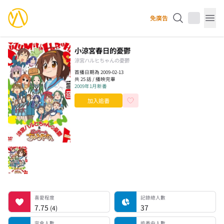
YourAnimes 你的動畫
免廣告
Op
小涼宮春日的憂鬱
涼宮ハルヒちゃんの憂鬱
首播日期為 2009-02-13
共 25 話 / 播映完畢
2009年1月新番
加入追番
喜愛程度
記錄總人數
完食人數
追番中人數
一時中斷人數
棄番人數
計劃觀看人數
喜愛程度
記錄總人數
7.75
37
(
4
)
完食人數
追番中人數