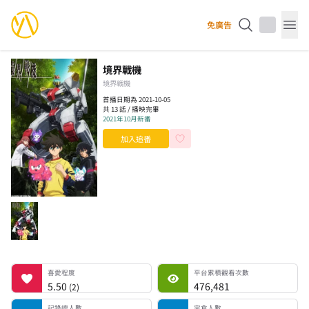
YourAnimes 你的動畫
免廣告
Op
境界戰機
境界戦機
首播日期為 2021-10-05
共 13 話 / 播映完畢
2021年10月新番
加入追番
喜愛程度
平台累積觀看次數
記錄總人數
完食人數
追番中人數
一時中斷人數
棄番人數
計劃觀看人數
喜愛程度
平台累積觀看次數
5.50
476,481
(
2
)
記錄總人數
完食人數