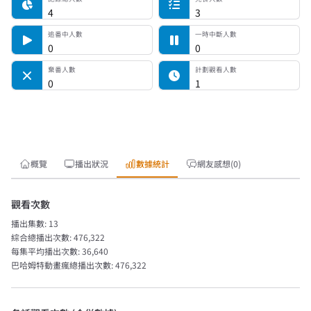
4
3
追番中人數
一時中斷人數
0
0
棄番人數
計劃觀看人數
0
1
概覽
播出狀況
數據統計
網友感想(0)
觀看次數
播出集數:
13
綜合總播出次數:
476,322
每集平均播出次數:
36,640
巴哈姆特動畫瘋總播出次數:
476,322