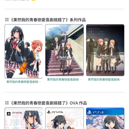
《果然我的青春戀愛喜劇搞錯了》系列作品
果然我的青春戀愛喜劇搞錯了。續
果然我的青春戀愛喜劇搞錯了。完
果然我的青春戀愛喜劇搞錯了。
《果然我的青春戀愛喜劇搞錯了》OVA 作品