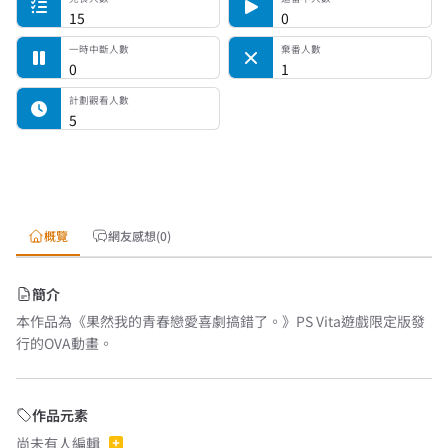
15
0
一時中斷人數
棄番人數
0
1
計劃觀看人數
5
概覽
網友感想(0)
簡介
本作品為《果然我的青春戀愛喜劇搞錯了。》PS Vita遊戲限定版發
行的OVA動畫。
作品元素
尚未有人編輯