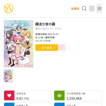
YourAnimes 你的動畫
免廣告
Op
魔法少女小圓
魔法少女まどか☆マギカ
首播日期為 2011-01-07
共 12 話 / 播映完畢
2011年1月新番
加入追番
喜愛程度
平台累積觀看次數
記錄總人數
完食人數
追番中人數
一時中斷人數
棄番人數
計劃觀看人數
喜愛程度
平台累積觀看次數
8.81
1,559,468
(
74
)
記錄總人數
完食人數