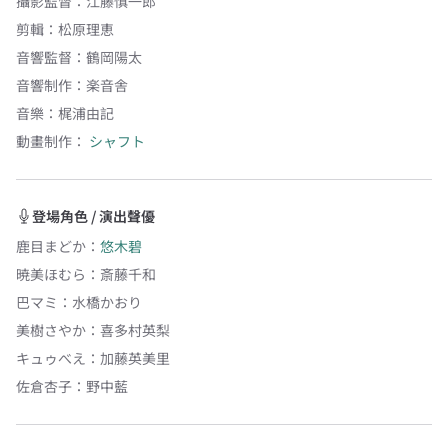
攝影監督
：
江藤慎一郎
剪輯
：
松原理恵
音響監督
：
鶴岡陽太
音響制作
：
楽音舎
音樂
：
梶浦由記
動畫制作：
シャフト
登場角色 / 演出聲優
鹿目まどか
：
悠木碧
暁美ほむら
：
斎藤千和
巴マミ
：
水橋かおり
美樹さやか
：
喜多村英梨
キュゥべえ
：
加藤英美里
佐倉杏子
：
野中藍