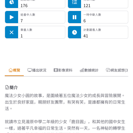
176
121
追番中人數
一時中斷人數
7
6
棄番人數
計劃觀看人數
1
41
概覽
播出狀況
影像資料
數據統計
網友感想(3)
簡介
魔法少女小圓的故事，是圍繞著五位魔法少女的成長與冒險展開。
出生於良好家庭，親朋好友團聚，有哭有笑，是誰都擁有的日常生
活。
就讀市立見瀧原中學二年級的少女「鹿目圓」，和其他的國中女生
一樣，過著平凡幸福的日常生活。突然有一天，一名神秘的轉學生