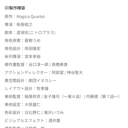
製作陣容
原作
：
Magica Quartet
導演
：
新房昭之
劇本
：
虚淵玄(ニトロプラス)
角色原案
：
蒼樹うめ
角色設計
：
岸田隆宏
系列導演
：
宮本幸裕
總作畫監督
：
谷口淳一郎 / 高橋美香
アクションディレクター
：
阿部望 / 神谷智大
異空間設計
：
劇団イヌカレー
レイアウト設計
：
牧孝雄
美術監督
：
稲葉邦彦 / 金子雄司（～第６話）/ 内藤健（第７話～）
美術設定
：
大原盛仁
色彩設計
：
日比野仁 / 滝沢いづみ
ビジュアルエフェクト
：
酒井基