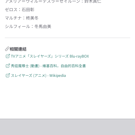
アメリア＝ウィル＝テスラ＝セイルーン
：
鈴木真仁
ゼロス
：
石田彰
マルチナ
：
柊美冬
シルフィール
：
冬馬由美
相關連結
TVアニメ「スレイヤーズ」シリーズ Blu-rayBOX
秀逗魔導士 (動畫) - 維基百科，自由的百科全書
スレイヤーズ (アニメ) - Wikipedia