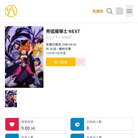
YourAnimes 你的動畫
免廣告
Op
秀逗魔導士 NEXT
スレイヤーズNEXT
首播日期為 1996-04-05
共 26 話 / 播映完畢
1996年4月新番
加入追番
喜愛程度
記錄總人數
完食人數
追番中人數
一時中斷人數
棄番人數
計劃觀看人數
喜愛程度
記錄總人數
9.00
8
(
4
)
完食人數
追番中人數