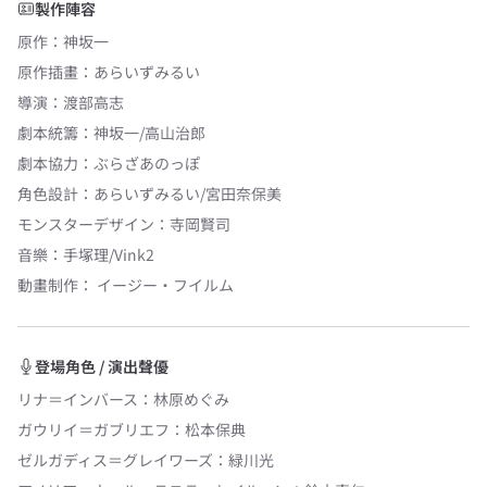
製作陣容
原作
：
神坂一
原作插畫
：
あらいずみるい
導演
：
渡部高志
劇本統籌
：
神坂一/高山治郎
劇本協力
：
ぶらざあのっぽ
角色設計
：
あらいずみるい/宮田奈保美
モンスターデザイン
：
寺岡賢司
音樂
：
手塚理/Vink2
動畫制作：
イージー・フイルム
登場角色 / 演出聲優
リナ＝インバース
：
林原めぐみ
ガウリイ＝ガブリエフ
：
松本保典
ゼルガディス＝グレイワーズ
：
緑川光