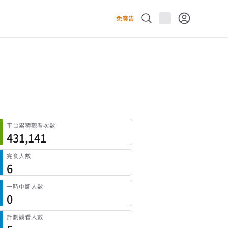
免廣告
平台累積觀看次數
431,141
完食人數
6
一時中斷人數
0
計劃觀看人數