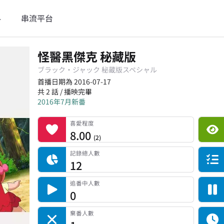
料
串流平台
怪醫黑傑克 秘藏版
ブラック・ジャック 秘蔵版スペシャル
首播日期為 2016-07-17
共 2 話 / 播映完畢
2016年7月新番
喜愛程度
平台累積觀看次數
記錄總人數
完食人數
追番中人數
一時中斷人數
棄番人數
計劃觀看人數
喜愛程度
8.00
(
2
)
記錄總人數
12
追番中人數
0
棄番人數