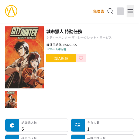
YourAnimes 你的動畫
免廣告
Op
城市獵人 特勤任務
シティーハンター ザ・シークレット・サービス
首播日期為 1996-01-05
1996年1月新番
加入追番
記錄總人數
完食人數
追番中人數
一時中斷人數
棄番人數
計劃觀看人數
記錄總人數
完食人數
6
1
追番中人數
一時中斷人數