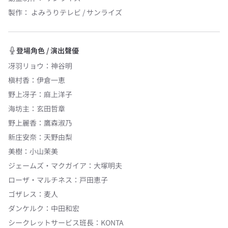
製作：
よみうりテレビ / サンライズ
登場角色 / 演出聲優
冴羽リョウ
：
神谷明
槇村香
：
伊倉一恵
野上冴子
：
麻上洋子
海坊主
：
玄田哲章
野上麗香
：
鷹森淑乃
新庄安奈
：
天野由梨
美樹
：
小山茉美
ジェームズ・マクガイア
：
大塚明夫
ローザ・マルチネス
：
戸田恵子
ゴザレス
：
麦人
ダンケルク
：
中田和宏
シークレットサービス班長
：
KONTA