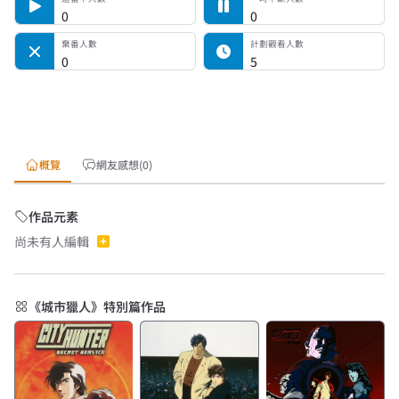
0
0
棄番人數
計劃觀看人數
0
5
概覽
網友感想(0)
作品元素
尚未有人編輯
《城市獵人》特別篇作品