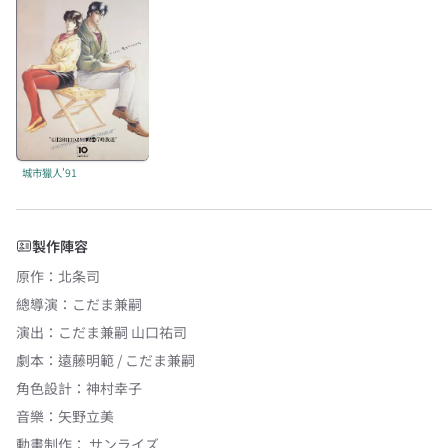
城市獵人'91
製作陣容
原作
：
北条司
總導演
：
こだま兼嗣
演出
：
こだま兼嗣 山口祐司
劇本
：
遠藤明範 / こだま兼嗣
角色設計
：
神村幸子
音樂
：
矢野立美
動畫制作：
サンライズ