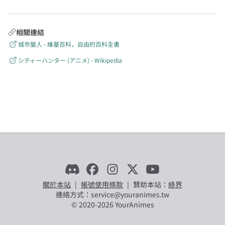
相關連結
城市獵人 - 維基百科，自由的百科全書
シティーハンター (アニメ) - Wikipedia
關於本站
|
帳號使用條款
|
贊助本站：
綠界
連絡方式：service@youranimes.tw
© 2020-
2026
YourAnimes