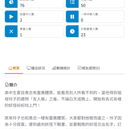
76
50
追番中人數
一時中斷人數
2
0
棄番人數
計劃觀看人數
1
23
概覽
播出狀況
數據統計
網友感想(0)
簡介
高中生夏目貴志有靈異體質，能看見別人所看不到的。當他得到祖
母玲子的遺物「友人帳」之後，不論白天或晚上，開始有各式各樣
的妖怪紛紛找上門！
原來玲子也和貴志一樣有靈異體質，大家都對她敬而遠之。玲子因
為十分寂寞，便到處向妖怪下戰書，並要戰敗的妖怪交出名字，訂