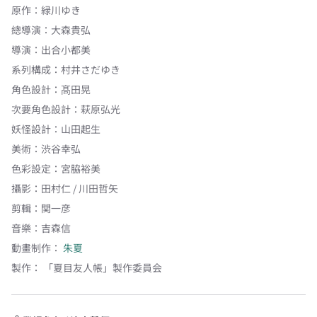
原作
：
緑川ゆき
總導演
：
大森貴弘
導演
：
出合小都美
系列構成
：
村井さだゆき
角色設計
：
髙田晃
次要角色設計
：
萩原弘光
妖怪設計
：
山田起生
美術
：
渋谷幸弘
色彩設定
：
宮脇裕美
攝影
：
田村仁 / 川田哲矢
剪輯
：
関一彦
音樂
：
吉森信
動畫制作：
朱夏
製作：
「夏目友人帳」製作委員会