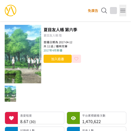
YourAnimes 你的動畫
免廣告
Op
夏目友人帳 第六季
夏目友人帳 陸
首播日期為 2017-04-12
共 11 話 / 播映完畢
2017年4月新番
加入追番
喜愛程度
平台累積觀看次數
記錄總人數
完食人數
追番中人數
一時中斷人數
棄番人數
計劃觀看人數
喜愛程度
平台累積觀看次數
8.67
1,470,622
(
30
)
記錄總人數
完食人數