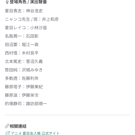
登場角色 / 演出聲優
夏目貴志
：
神谷浩史
ニャンコ先生 / 斑
：
井上和彦
夏目レイコ
：
小林沙苗
名取周一
：
石田彰
田沼要
：
堀江一眞
西村悟
：
木村良平
北本篤史
：
菅沼久義
笹田純
：
沢城みゆき
多軌透
：
佐藤利奈
藤原塔子
：
伊藤美紀
藤原滋
：
伊藤栄次
的場静司
：
諏訪部順一
相關連結
アニメ 夏目友人帳 公式サイト