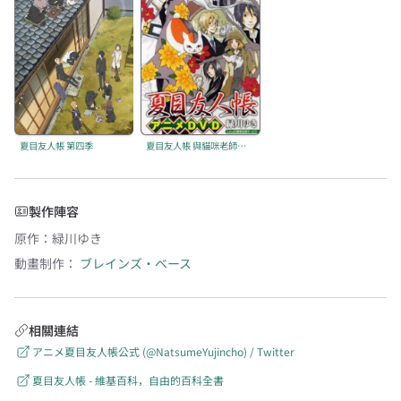
夏目友人帳 第四季
夏目友人帳 與貓咪老師首度去跑腿
製作陣容
原作
：
緑川ゆき
動畫制作：
ブレインズ・ベース
相關連結
アニメ夏目友人帳公式 (@NatsumeYujincho) / Twitter
夏目友人帳 - 維基百科，自由的百科全書