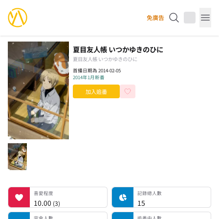
YourAnimes 你的動畫
免廣告
Op
夏目友人帳 いつかゆきのひに
夏目友人帳 いつかゆきのひに
首播日期為 2014-02-05
2014年1月新番
加入追番
喜愛程度
記錄總人數
完食人數
追番中人數
一時中斷人數
棄番人數
計劃觀看人數
喜愛程度
記錄總人數
10.00
15
(
3
)
完食人數
追番中人數